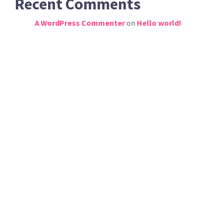
Recent Comments
A WordPress Commenter
on
Hello world!