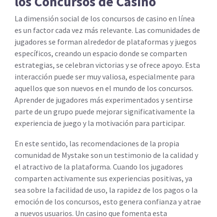
los Concursos de Casino
La dimensión social de los concursos de casino en línea
es un factor cada vez más relevante. Las comunidades de
jugadores se forman alrededor de plataformas y juegos
específicos, creando un espacio donde se comparten
estrategias, se celebran victorias y se ofrece apoyo. Esta
interacción puede ser muy valiosa, especialmente para
aquellos que son nuevos en el mundo de los concursos.
Aprender de jugadores más experimentados y sentirse
parte de un grupo puede mejorar significativamente la
experiencia de juego y la motivación para participar.
En este sentido, las recomendaciones de la propia
comunidad de Mystake son un testimonio de la calidad y
el atractivo de la plataforma. Cuando los jugadores
comparten activamente sus experiencias positivas, ya
sea sobre la facilidad de uso, la rapidez de los pagos o la
emoción de los concursos, esto genera confianza y atrae
a nuevos usuarios. Un casino que fomenta esta