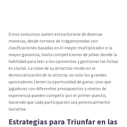
Estos concursos suelen estructurarse de diversas
maneras, desde torneos de tragamonedas con
clasificaciones basadas en el mayor multiplicador o la
mayor ganancia, hasta competiciones de póker donde la
habilidad para leer a los oponentes y gestionar las fichas
es crucial. La clave de su atractivo reside en la
democratización de la victoria; no solo los grandes
apostadores tienen la oportunidad de ganar, sino que
jugadores con diferentes presupuestos y niveles de
experiencia pueden competir por el primer puesto,
haciendo que cada participación sea potencialmente
lucrativa.
Estrategias para Triunfar en las