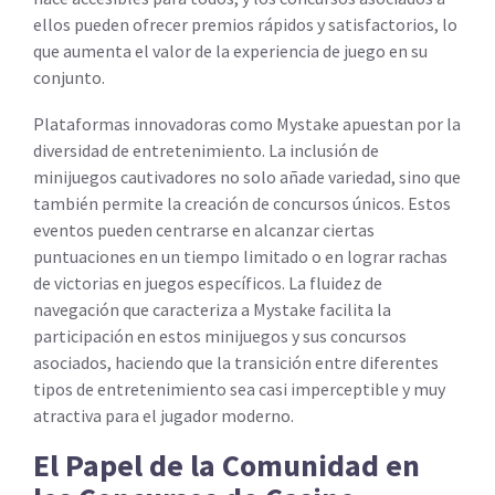
ellos pueden ofrecer premios rápidos y satisfactorios, lo
que aumenta el valor de la experiencia de juego en su
conjunto.
Plataformas innovadoras como Mystake apuestan por la
diversidad de entretenimiento. La inclusión de
minijuegos cautivadores no solo añade variedad, sino que
también permite la creación de concursos únicos. Estos
eventos pueden centrarse en alcanzar ciertas
puntuaciones en un tiempo limitado o en lograr rachas
de victorias en juegos específicos. La fluidez de
navegación que caracteriza a Mystake facilita la
participación en estos minijuegos y sus concursos
asociados, haciendo que la transición entre diferentes
tipos de entretenimiento sea casi imperceptible y muy
atractiva para el jugador moderno.
El Papel de la Comunidad en