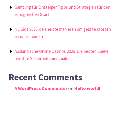
Gambling für Einsteiger Tipps und Strategien für den
erfolgreichen Start
NL Gids 2026: de snelste manieren om geld te storten
en op te nemen
Ausländische Online Casinos 2026: Die besten Spiele
und ihre Sicherheitsmerkmale
Recent Comments
A WordPress Commenter
on
Hello world!