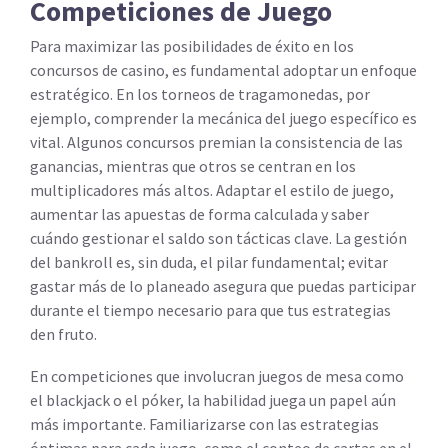
Competiciones de Juego
Para maximizar las posibilidades de éxito en los
concursos de casino, es fundamental adoptar un enfoque
estratégico. En los torneos de tragamonedas, por
ejemplo, comprender la mecánica del juego específico es
vital. Algunos concursos premian la consistencia de las
ganancias, mientras que otros se centran en los
multiplicadores más altos. Adaptar el estilo de juego,
aumentar las apuestas de forma calculada y saber
cuándo gestionar el saldo son tácticas clave. La gestión
del bankroll es, sin duda, el pilar fundamental; evitar
gastar más de lo planeado asegura que puedas participar
durante el tiempo necesario para que tus estrategias
den fruto.
En competiciones que involucran juegos de mesa como
el blackjack o el póker, la habilidad juega un papel aún
más importante. Familiarizarse con las estrategias