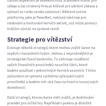
Dalším aspektem je sebekontrola. Stanovení hranic pro
výdaje a čas strávený hrou je klíčové pro udržení zábavy a
vyhnutí se riziku vzniku závislosti. Některé online
platformy, jako je PawnBet, nabízejí nástroje pro
sledování a limitování herních aktivit, což může pomoci
hráčům zůstat na správné cestě.
Strategie pro vítězství
Existuje několik strategií, které mohou zvýšit šance na
úspěch v hazardních hrách. Jednou z nejznámějších je
strategické řízení bankrollu. To zahrnuje rozdělení
vašich finančních prostředků na určité části, které
budete používat v jednotlivých herních sezeních. Tímto
způsobem se vyhnete rychlému vyčerpání svých
prostředků a budete mít více času na hraní a rozvoj svých
dovedností.
Další strategií, kterou byste měli zvážit, je dodržování
pravidel pro určité hry. Například v pokeru je důležité