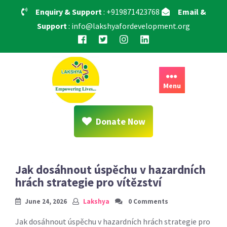
Skip
Enquiry & Support
: +919871423768
Email &
to
Support
: info@lakshyafordevelopment.org
content
Menu
Donate Now
Jak dosáhnout úspěchu v hazardních
hrách strategie pro vítězství
June 24, 2026
Lakshya
0 Comments
Jak dosáhnout úspěchu v hazardních hrách strategie pro