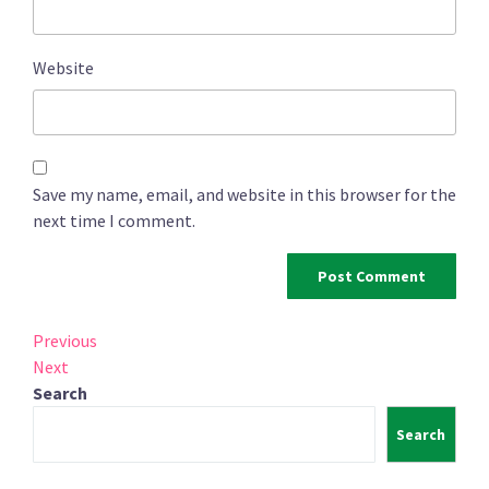
Website
Save my name, email, and website in this browser for the
next time I comment.
Post
Previous
Previous
Post
Next
Next
navigation
Post
Search
Search