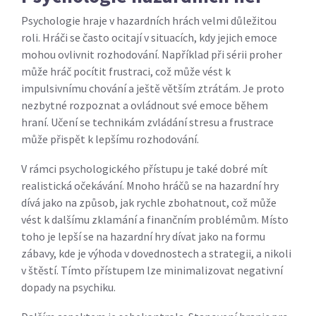
Psychologie hraje v hazardních hrách velmi důležitou
roli. Hráči se často ocitají v situacích, kdy jejich emoce
mohou ovlivnit rozhodování. Například při sérii proher
může hráč pocítit frustraci, což může vést k
impulsivnímu chování a ještě větším ztrátám. Je proto
nezbytné rozpoznat a ovládnout své emoce během
hraní. Učení se technikám zvládání stresu a frustrace
může přispět k lepšímu rozhodování.
V rámci psychologického přístupu je také dobré mít
realistická očekávání. Mnoho hráčů se na hazardní hry
dívá jako na způsob, jak rychle zbohatnout, což může
vést k dalšímu zklamání a finančním problémům. Místo
toho je lepší se na hazardní hry dívat jako na formu
zábavy, kde je výhoda v dovednostech a strategii, a nikoli
v štěstí. Tímto přístupem lze minimalizovat negativní
dopady na psychiku.