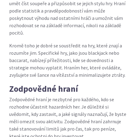
umět číst soupeře a přizpůsobit se jejich stylu hry. Hraní
podle statistik a pravděpodobností vám může
poskytnout výhodu nad ostatními hráči a umožnit vám
rozhodovat se na základě informací, nikoli na základě
pocitů.
Kromě toho je dobré se soustředit na hry, které znají a
rozumíte jim. Specifické hry, jako jsou blackjack nebo
baccarat, nabízejí příležitosti, kde se dovednosti a
strategie mohou vyplatit. Hraním her, které ovládáte,
zvyšujete své šance na vítězství a minimalizujete ztráty.
Zodpovědné hraní
Zodpovědné hraní je nezbytné pro každého, kdo se
rozhodne účastnit hazardních her. Je důležité si
uvědomit, kdy zastavit, a jaké signály naznačují, že byste
měli omezit svou aktivitu. Zodpovědné hraní zahrnuje
také stanovování limitů jak pro čas, tak pro peníze,
které jste ochotni do hry investovat.