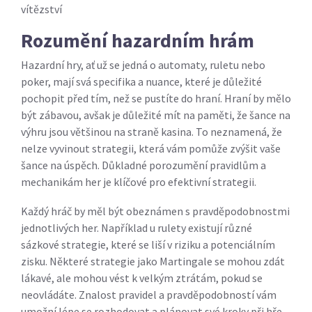
vítězství
Rozumění hazardním hrám
Hazardní hry, ať už se jedná o automaty, ruletu nebo
poker, mají svá specifika a nuance, které je důležité
pochopit před tím, než se pustíte do hraní. Hraní by mělo
být zábavou, avšak je důležité mít na paměti, že šance na
výhru jsou většinou na straně kasina. To neznamená, že
nelze vyvinout strategii, která vám pomůže zvýšit vaše
šance na úspěch. Důkladné porozumění pravidlům a
mechanikám her je klíčové pro efektivní strategii.
Každý hráč by měl být obeznámen s pravděpodobnostmi
jednotlivých her. Například u rulety existují různé
sázkové strategie, které se liší v riziku a potenciálním
zisku. Některé strategie jako Martingale se mohou zdát
lákavé, ale mohou vést k velkým ztrátám, pokud se
neovládáte. Znalost pravidel a pravděpodobností vám
umožní lépe se rozhodovat a plánovat své kroky při hře.