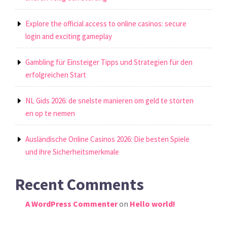
Explore the official access to online casinos: secure
login and exciting gameplay
Gambling für Einsteiger Tipps und Strategien für den
erfolgreichen Start
NL Gids 2026: de snelste manieren om geld te storten
en op te nemen
Ausländische Online Casinos 2026: Die besten Spiele
und ihre Sicherheitsmerkmale
Recent Comments
A WordPress Commenter
on
Hello world!