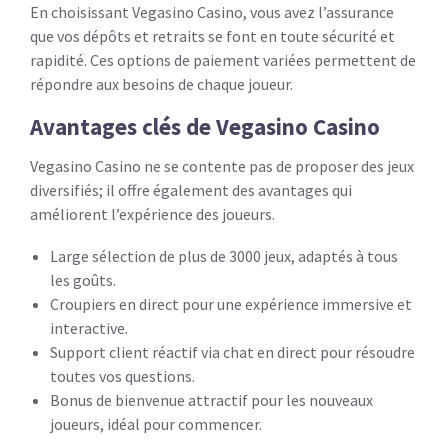
En choisissant Vegasino Casino, vous avez l’assurance
que vos dépôts et retraits se font en toute sécurité et
rapidité. Ces options de paiement variées permettent de
répondre aux besoins de chaque joueur.
Avantages clés de Vegasino Casino
Vegasino Casino ne se contente pas de proposer des jeux
diversifiés; il offre également des avantages qui
améliorent l’expérience des joueurs.
Large sélection de plus de 3000 jeux, adaptés à tous
les goûts.
Croupiers en direct pour une expérience immersive et
interactive.
Support client réactif via chat en direct pour résoudre
toutes vos questions.
Bonus de bienvenue attractif pour les nouveaux
joueurs, idéal pour commencer.