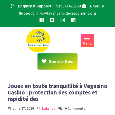
Skip
Enquiry & Support
: +919871423768
Email &
to
Support
: info@lakshyafordevelopment.org
content
Menu
Donate Now
Jouez en toute tranquillité à Vegasino
Casino : protection des comptes et
rapidité des
June 27, 2026
Lakshya
0 Comments