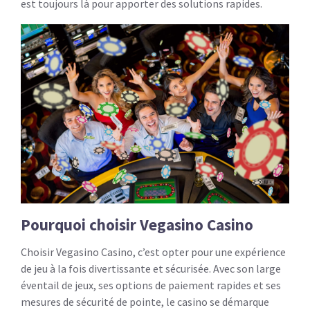
est toujours là pour apporter des solutions rapides.
Pourquoi choisir Vegasino Casino
Choisir Vegasino Casino, c’est opter pour une expérience
de jeu à la fois divertissante et sécurisée. Avec son large
éventail de jeux, ses options de paiement rapides et ses
mesures de sécurité de pointe, le casino se démarque