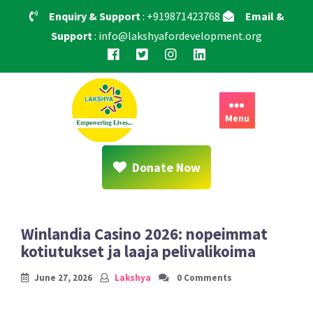
Skip
Enquiry & Support
: +919871423768
Email &
to
Support
: info@lakshyafordevelopment.org
content
Menu
Donate Now
Winlandia Casino 2026: nopeimmat
kotiutukset ja laaja pelivalikoima
June 27, 2026
Lakshya
0 Comments