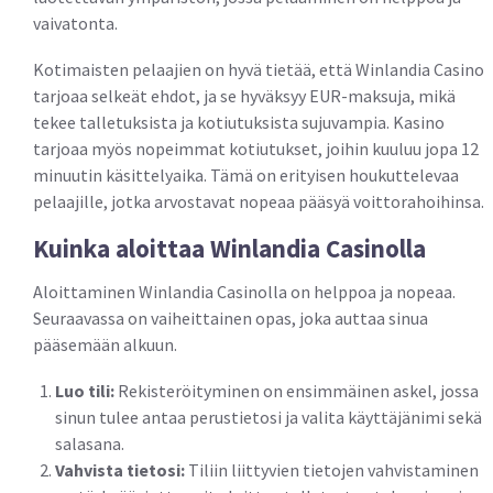
vaivatonta.
Kotimaisten pelaajien on hyvä tietää, että Winlandia Casino
tarjoaa selkeät ehdot, ja se hyväksyy EUR-maksuja, mikä
tekee talletuksista ja kotiutuksista sujuvampia. Kasino
tarjoaa myös nopeimmat kotiutukset, joihin kuuluu jopa 12
minuutin käsittelyaika. Tämä on erityisen houkuttelevaa
pelaajille, jotka arvostavat nopeaa pääsyä voittorahoihinsa.
Kuinka aloittaa Winlandia Casinolla
Aloittaminen Winlandia Casinolla on helppoa ja nopeaa.
Seuraavassa on vaiheittainen opas, joka auttaa sinua
pääsemään alkuun.
Luo tili:
Rekisteröityminen on ensimmäinen askel, jossa
sinun tulee antaa perustietosi ja valita käyttäjänimi sekä
salasana.
Vahvista tietosi:
Tiliin liittyvien tietojen vahvistaminen