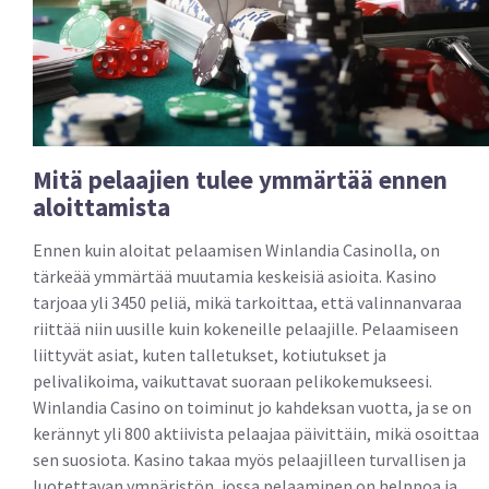
Mitä pelaajien tulee ymmärtää ennen
aloittamista
Ennen kuin aloitat pelaamisen Winlandia Casinolla, on
tärkeää ymmärtää muutamia keskeisiä asioita. Kasino
tarjoaa yli 3450 peliä, mikä tarkoittaa, että valinnanvaraa
riittää niin uusille kuin kokeneille pelaajille. Pelaamiseen
liittyvät asiat, kuten talletukset, kotiutukset ja
pelivalikoima, vaikuttavat suoraan pelikokemukseesi.
Winlandia Casino on toiminut jo kahdeksan vuotta, ja se on
kerännyt yli 800 aktiivista pelaajaa päivittäin, mikä osoittaa
sen suosiota. Kasino takaa myös pelaajilleen turvallisen ja
luotettavan ympäristön, jossa pelaaminen on helppoa ja