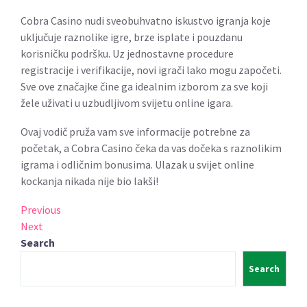
Cobra Casino nudi sveobuhvatno iskustvo igranja koje
uključuje raznolike igre, brze isplate i pouzdanu
korisničku podršku. Uz jednostavne procedure
registracije i verifikacije, novi igrači lako mogu započeti.
Sve ove značajke čine ga idealnim izborom za sve koji
žele uživati u uzbudljivom svijetu online igara.
Ovaj vodič pruža vam sve informacije potrebne za
početak, a Cobra Casino čeka da vas dočeka s raznolikim
igrama i odličnim bonusima. Ulazak u svijet online
kockanja nikada nije bio lakši!
Post
Previous
Previous
Post
Next
Next
navigation
Post
Search
Search