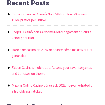
Recent Posts
Come iniziare nei Casinò Non AAMS Online 2026: una
guida pratica per i nuovi
Scopri i Casinò non AAMS: metodi di pagamento sicuri e
veloci per i tuoi
Bonos de casino en 2026: descubre cómo maximizar tus
ganancias
Falcon Casino’s mobile app: Access your favorite games
and bonuses on the go
Magyar Online Casino bónuszok 2026: hogyan érheted el
a legjobb ajánlatokat