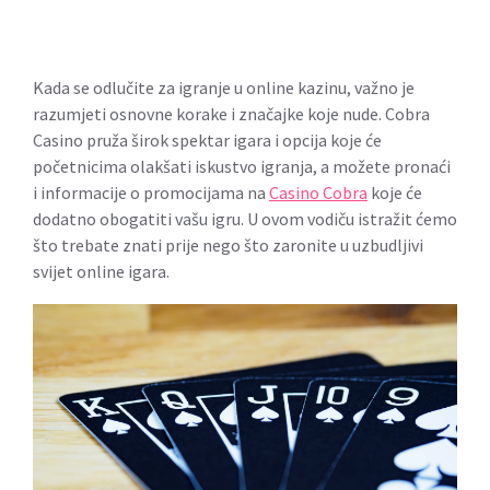
Kada se odlučite za igranje u online kazinu, važno je
razumjeti osnovne korake i značajke koje nude. Cobra
Casino pruža širok spektar igara i opcija koje će
početnicima olakšati iskustvo igranja, a možete pronaći
i informacije o promocijama na
Casino Cobra
koje će
dodatno obogatiti vašu igru. U ovom vodiču istražit ćemo
što trebate znati prije nego što zaronite u uzbudljivi
svijet online igara.