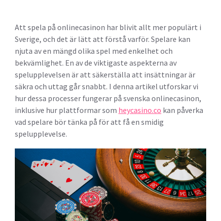
Att spela på onlinecasinon har blivit allt mer populärt i
Sverige, och det är lätt att förstå varför. Spelare kan
njuta av en mängd olika spel med enkelhet och
bekvämlighet. En av de viktigaste aspekterna av
spelupplevelsen är att säkerställa att insättningar är
säkra och uttag går snabbt. I denna artikel utforskar vi
hur dessa processer fungerar på svenska onlinecasinon,
inklusive hur plattformar som
heycasino.co
kan påverka
vad spelare bör tänka på för att få en smidig
spelupplevelse.