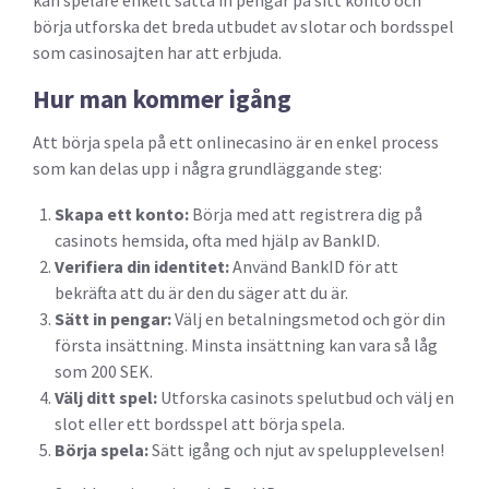
kan spelare enkelt sätta in pengar på sitt konto och
börja utforska det breda utbudet av slotar och bordsspel
som casinosajten har att erbjuda.
Hur man kommer igång
Att börja spela på ett onlinecasino är en enkel process
som kan delas upp i några grundläggande steg:
Skapa ett konto:
Börja med att registrera dig på
casinots hemsida, ofta med hjälp av BankID.
Verifiera din identitet:
Använd BankID för att
bekräfta att du är den du säger att du är.
Sätt in pengar:
Välj en betalningsmetod och gör din
första insättning. Minsta insättning kan vara så låg
som 200 SEK.
Välj ditt spel:
Utforska casinots spelutbud och välj en
slot eller ett bordsspel att börja spela.
Börja spela:
Sätt igång och njut av spelupplevelsen!