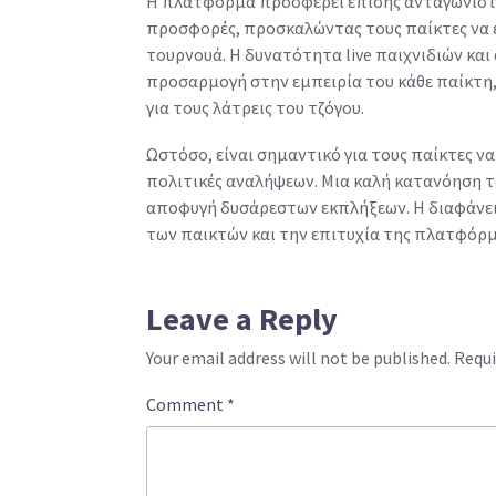
Η πλατφόρμα προσφέρει επίσης ανταγωνιστι
προσφορές, προσκαλώντας τους παίκτες να ε
τουρνουά. Η δυνατότητα live παιχνιδιών και
προσαρμογή στην εμπειρία του κάθε παίκτη,
για τους λάτρεις του τζόγου.
Ωστόσο, είναι σημαντικό για τους παίκτες ν
πολιτικές αναλήψεων. Μια καλή κατανόηση τ
αποφυγή δυσάρεστων εκπλήξεων. Η διαφάνεια 
των παικτών και την επιτυχία της πλατφόρμ
Leave a Reply
Your email address will not be published.
Requi
Comment
*