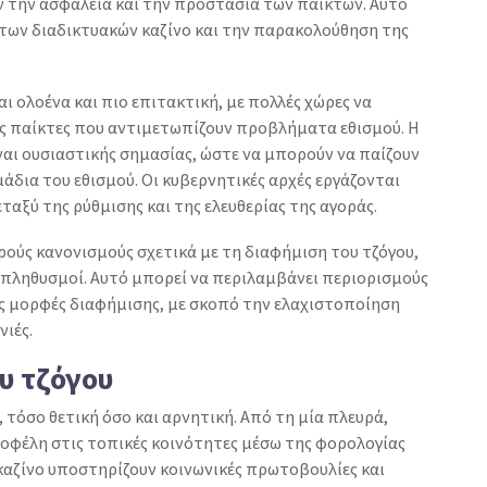
ν την ασφάλεια και την προστασία των παικτών. Αυτό
των διαδικτυακών καζίνο και την παρακολούθηση της
ι ολοένα και πιο επιτακτική, με πολλές χώρες να
ς παίκτες που αντιμετωπίζουν προβλήματα εθισμού. Η
ναι ουσιαστικής σημασίας, ώστε να μπορούν να παίζουν
άδια του εθισμού. Οι κυβερνητικές αρχές εργάζονται
ταξύ της ρύθμισης και της ελευθερίας της αγοράς.
ηρούς κανονισμούς σχετικά με τη διαφήμιση του τζόγου,
 πληθυσμοί. Αυτό μπορεί να περιλαμβάνει περιορισμούς
ς μορφές διαφήμισης, με σκοπό την ελαχιστοποίηση
νιές.
υ τζόγου
 τόσο θετική όσο και αρνητική. Από τη μία πλευρά,
οφέλη στις τοπικές κοινότητες μέσω της φορολογίας
 καζίνο υποστηρίζουν κοινωνικές πρωτοβουλίες και