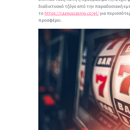
διαδικτυακό τζόγο από την παραδοσιακή εμπ
το
https://cazeuscasino.co/el/
για περισσότερ
προσφέρει.