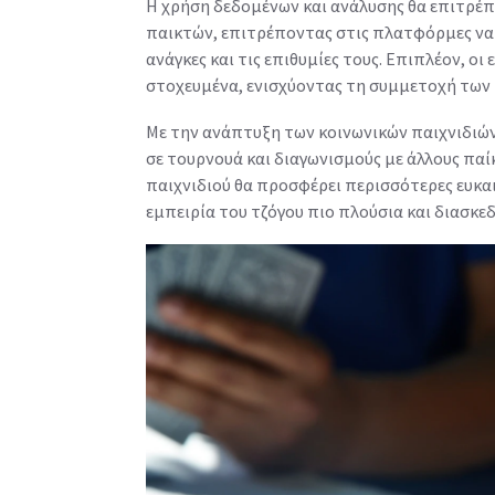
Η χρήση δεδομένων και ανάλυσης θα επιτρέ
παικτών, επιτρέποντας στις πλατφόρμες να
ανάγκες και τις επιθυμίες τους. Επιπλέον, οι
στοχευμένα, ενισχύοντας τη συμμετοχή των
Με την ανάπτυξη των κοινωνικών παιχνιδιών
σε τουρνουά και διαγωνισμούς με άλλους παί
παιχνιδιού θα προσφέρει περισσότερες ευκαι
εμπειρία του τζόγου πιο πλούσια και διασκε