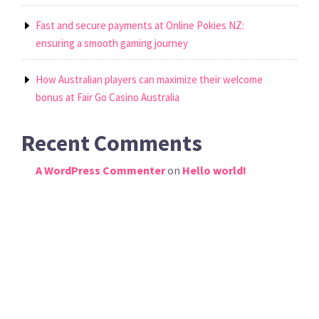
Fast and secure payments at Online Pokies NZ:
ensuring a smooth gaming journey
How Australian players can maximize their welcome
bonus at Fair Go Casino Australia
Recent Comments
A WordPress Commenter
on
Hello world!