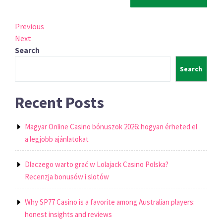
Post
Previous
Previous
Post
Next
Next
navigation
Post
Search
Search
Recent Posts
Magyar Online Casino bónuszok 2026: hogyan érheted el
a legjobb ajánlatokat
Dlaczego warto grać w Lolajack Casino Polska?
Recenzja bonusów i slotów
Why SP77 Casino is a favorite among Australian players:
honest insights and reviews