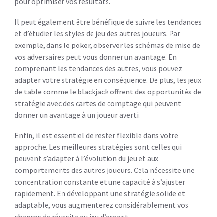
pour optimiser vos résultats.
Il peut également être bénéfique de suivre les tendances
et d’étudier les styles de jeu des autres joueurs. Par
exemple, dans le poker, observer les schémas de mise de
vos adversaires peut vous donner un avantage. En
comprenant les tendances des autres, vous pouvez
adapter votre stratégie en conséquence. De plus, les jeux
de table comme le blackjack offrent des opportunités de
stratégie avec des cartes de comptage qui peuvent
donner un avantage à un joueur averti.
Enfin, il est essentiel de rester flexible dans votre
approche. Les meilleures stratégies sont celles qui
peuvent s’adapter à l’évolution du jeu et aux
comportements des autres joueurs. Cela nécessite une
concentration constante et une capacité à s’ajuster
rapidement. En développant une stratégie solide et
adaptable, vous augmenterez considérablement vos
chances de réussite au jeu d’argent.