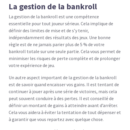
La gestion de la bankroll
La gestion de la bankroll est une compétence
essentielle pour tout joueur sérieux. Cela implique de
définir des limites de mise et de s’y tenir,
indépendamment des résultats des jeux. Une bonne
règle est de ne jamais parier plus de 5 % de votre
bankroll totale sur une seule partie. Cela vous permet de
minimiser les risques de perte complète et de prolonger
votre expérience de jeu.
Un autre aspect important de la gestion de la bankroll
est de savoir quand encaisser vos gains. Il est tentant de
continuer à jouer après une série de victoires, mais cela
peut souvent conduire à des pertes. Il est conseillé de
définir un montant de gains à atteindre avant d’arrêter.
Cela vous aidera à éviter la tentation de tout dépenser et
à garantir que vous repartez avec quelque chose.