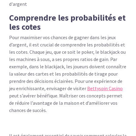
d'argent
Comprendre les probabilités et
les cotes
Pour maximiser vos chances de gagner dans les jeux
d’argent, il est crucial de comprendre les probabilités et
les cotes. Chaque jeu, que ce soit le poker, le blackjack ou
les machines à sous, a ses propres ratios de gain. Par
exemple, dans le blackjack, les joueurs doivent connaître
la valeur des cartes et les probabilités de tirage pour
prendre des décisions éclairées. Pour une expérience de
jeu enrichissante, envisager de visiter
Bettyspin Casino
peut s’avérer bénéfique. Maîtriser ces concepts permet
de réduire l’avantage de la maison et d’améliorer vos
chances de succès.
Il est également essentiel de savoir comment calculer la