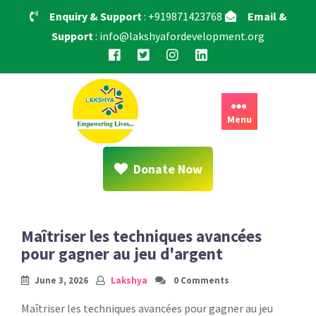
Skip
Enquiry & Support
: +919871423768
Email &
to
Support
: info@lakshyafordevelopment.org
content
Menu
Donate Now
Maîtriser les techniques avancées
pour gagner au jeu d'argent
June 3, 2026
Lakshya
0 Comments
Maîtriser les techniques avancées pour gagner au jeu