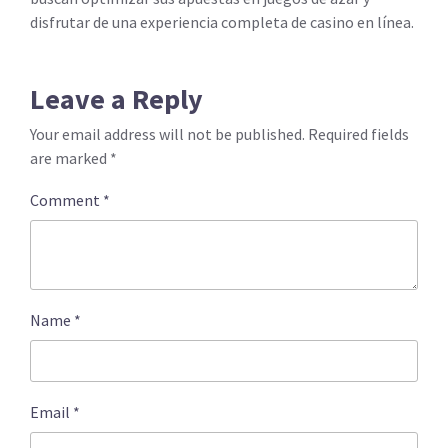
disfrutar de una experiencia completa de casino en línea.
Leave a Reply
Your email address will not be published.
Required fields
are marked
*
Comment
*
Name
*
Email
*