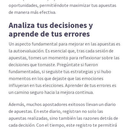
oportunidades, permitiéndote maximizar tus apuestas
de manera más efectiva.
Analiza tus decisiones y
aprende de tus errores
Un aspecto fundamental para mejorar en las apuestas es
la autoevaluación. Es esencial que, tras cada sesión de
apuestas, tomes un momento para reflexionar sobre las
decisiones que tomaste. Pregúntate si fueron
fundamentadas, si seguiste tus estrategias y si hubo
momentos en los que dejaste que las emociones
influyeran en tus elecciones. Aprender de tus errores es
un camino seguro hacia la mejora continua.
Además, muchos apostadores exitosos llevan un diario
de apuestas. En este diario, registran no solo las
apuestas realizadas, sino también las razones detrás de
cada decisión. Con el tiempo, este registro te permitirá