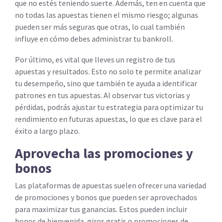
que no estés teniendo suerte. Además, ten en cuenta que
no todas las apuestas tienen el mismo riesgo; algunas
pueden ser más seguras que otras, lo cual también
influye en cómo debes administrar tu bankroll.
Por último, es vital que lleves un registro de tus
apuestas y resultados. Esto no solo te permite analizar
tu desempeño, sino que también te ayuda a identificar
patrones en tus apuestas. Al observar tus victorias y
pérdidas, podrás ajustar tu estrategia para optimizar tu
rendimiento en futuras apuestas, lo que es clave para el
éxito a largo plazo.
Aprovecha las promociones y
bonos
Las plataformas de apuestas suelen ofrecer una variedad
de promociones y bonos que pueden ser aprovechados
para maximizar tus ganancias. Estos pueden incluir
bonos de bienvenida, giros gratis o promociones de