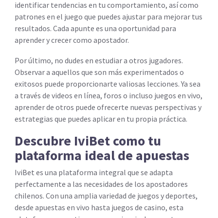
identificar tendencias en tu comportamiento, así como
patrones en el juego que puedes ajustar para mejorar tus
resultados. Cada apunte es una oportunidad para
aprender y crecer como apostador.
Por último, no dudes en estudiar a otros jugadores.
Observar a aquellos que son más experimentados o
exitosos puede proporcionarte valiosas lecciones. Ya sea
a través de videos en línea, foros o incluso juegos en vivo,
aprender de otros puede ofrecerte nuevas perspectivas y
estrategias que puedes aplicar en tu propia práctica.
Descubre IviBet como tu
plataforma ideal de apuestas
IviBet es una plataforma integral que se adapta
perfectamente a las necesidades de los apostadores
chilenos. Con una amplia variedad de juegos y deportes,
desde apuestas en vivo hasta juegos de casino, esta