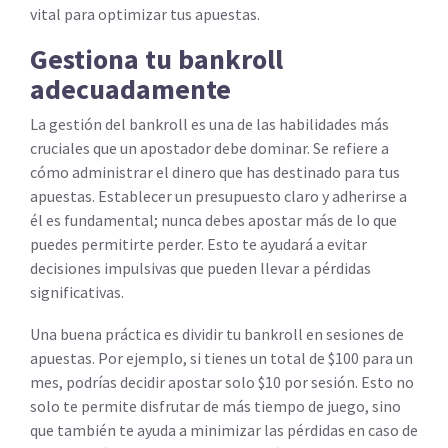
vital para optimizar tus apuestas.
Gestiona tu bankroll
adecuadamente
La gestión del bankroll es una de las habilidades más
cruciales que un apostador debe dominar. Se refiere a
cómo administrar el dinero que has destinado para tus
apuestas. Establecer un presupuesto claro y adherirse a
él es fundamental; nunca debes apostar más de lo que
puedes permitirte perder. Esto te ayudará a evitar
decisiones impulsivas que pueden llevar a pérdidas
significativas.
Una buena práctica es dividir tu bankroll en sesiones de
apuestas. Por ejemplo, si tienes un total de $100 para un
mes, podrías decidir apostar solo $10 por sesión. Esto no
solo te permite disfrutar de más tiempo de juego, sino
que también te ayuda a minimizar las pérdidas en caso de