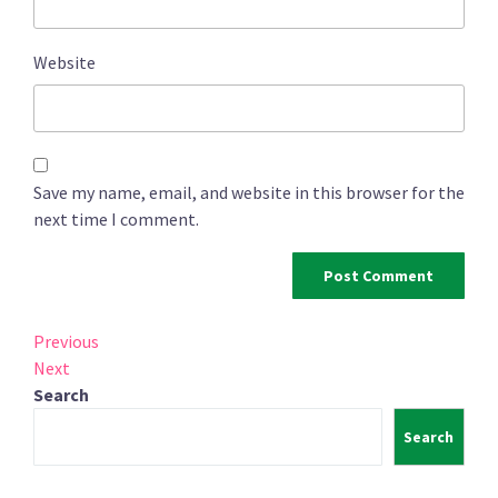
Website
Save my name, email, and website in this browser for the
next time I comment.
Post
Previous
Previous
Post
Next
Next
navigation
Post
Search
Search