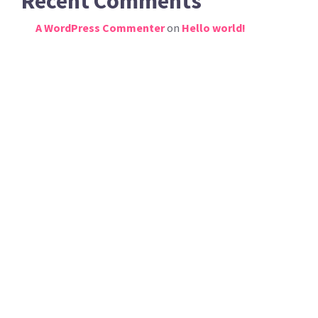
Recent Comments
A WordPress Commenter
on
Hello world!