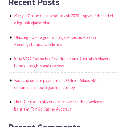
Recent Posts
Magyar Online Casino bónuszok 2026: hogyan érheted el
a legjobb ajánlatokat
Dlaczego warto grać w Lolajack Casino Polska?
Recenzja bonusów i slotów
Why SP77 Casino is a favorite among Australian players:
honest insights and reviews
Fast and secure payments at Online Pokies NZ:
ensuring a smooth gaming journey
How Australian players can maximize their welcome
bonus at Fair Go Casino Australia