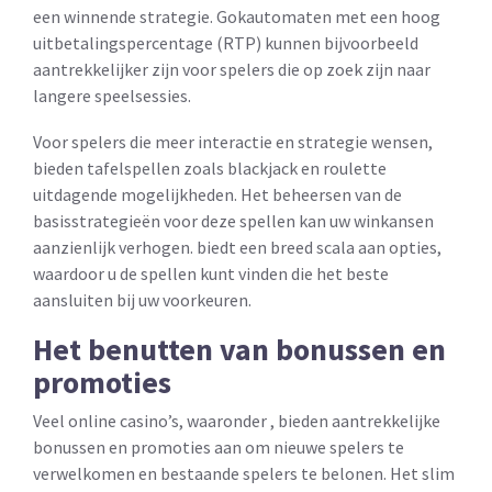
een winnende strategie. Gokautomaten met een hoog
uitbetalingspercentage (RTP) kunnen bijvoorbeeld
aantrekkelijker zijn voor spelers die op zoek zijn naar
langere speelsessies.
Voor spelers die meer interactie en strategie wensen,
bieden tafelspellen zoals blackjack en roulette
uitdagende mogelijkheden. Het beheersen van de
basisstrategieën voor deze spellen kan uw winkansen
aanzienlijk verhogen. biedt een breed scala aan opties,
waardoor u de spellen kunt vinden die het beste
aansluiten bij uw voorkeuren.
Het benutten van bonussen en
promoties
Veel online casino’s, waaronder , bieden aantrekkelijke
bonussen en promoties aan om nieuwe spelers te
verwelkomen en bestaande spelers te belonen. Het slim