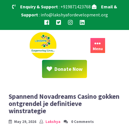
Skip
Enquiry & Support
: +919871423768
Email &
to
Support
: info@lakshyafordevelopment.org
content
Menu
Donate Now
Spannend Novadreams Casino gokken
ontgrendel je definitieve
winstrategie
May 29, 2026
Lakshya
0 Comments