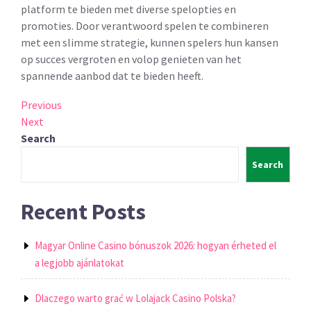
platform te bieden met diverse spelopties en
promoties. Door verantwoord spelen te combineren
met een slimme strategie, kunnen spelers hun kansen
op succes vergroten en volop genieten van het
spannende aanbod dat te bieden heeft.
Post
Previous
Previous
Post
Next
Next
navigation
Post
Search
Search
Recent Posts
Magyar Online Casino bónuszok 2026: hogyan érheted el
a legjobb ajánlatokat
Dlaczego warto grać w Lolajack Casino Polska?