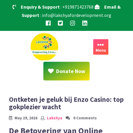
Skip
Enquiry & Support
: +919871423768
Email &
to
Support
: info@lakshyafordevelopment.org
content
Menu
Donate Now
Ontketen je geluk bij Enzo Casino: top
gokplezier wacht
May 29, 2026
Lakshya
0 Comments
De Betovering van Online