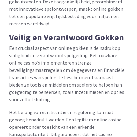
gokautomaten. Deze toegankelijkheid, gecombineerd
met innovatieve spelontwerpen, maakt online gokken
tot een populaire vrijetijdsbesteding voor miljoenen
mensen wereldwijd.
Veilig en Verantwoord Gokken
Een cruciaal aspect van online gokken is de nadruk op
veiligheid en verantwoord spelgedrag. Betrouwbare
online casino’s implementeren strenge
beveiligingsmaatregelen om de gegevens en financiële
transacties van spelers te beschermen. Daarnaast
bieden ze tools en middelen om spelers te helpen hun
gokgedrag te beheersen, zoals inzetlimieten en opties
voor zelfuitsluiting.
Het belang van een licentie en regulering kan niet
genoeg benadrukt worden. Een legitiem online casino
opereert onder toezicht van een erkende
kansspelautoriteit. Dit garandeert dat het casino