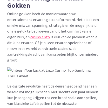
Gokken
Online gokken heeft de manier waarop we
entertainment ervaren getransformeerd. Het biedt een
unieke mix van spanning, strategie en de mogelijkheid
om je geluk te beproeven vanuit het comfort van je
eigen huis, en
casino enzo
is een van de plekken waar je
dit kunt ervaren. Of je nu een ervaren speler bent of
nieuw in de wereld van virtuele casino’s, de
aantrekkingskracht van kansspelen blijft onverminderd
groot.
De digitale revolutie heeft de deuren geopend naar een
wereld vol mogelijkheden. Met slechts een paar klikken
kun je toegang krijgen tot een breed scala aan spellen,
van klassieke tafelspellen tot de nieuwste