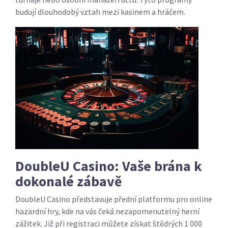
budují dlouhodobý vztah mezi kasinem a hráčem.
DoubleU Casino: Vaše brána k
dokonalé zábavě
DoubleU Casino představuje přední platformu pro online
hazardní hry, kde na vás čeká nezapomenutelný herní
zážitek. Již při registraci můžete získat štědrých 1 000