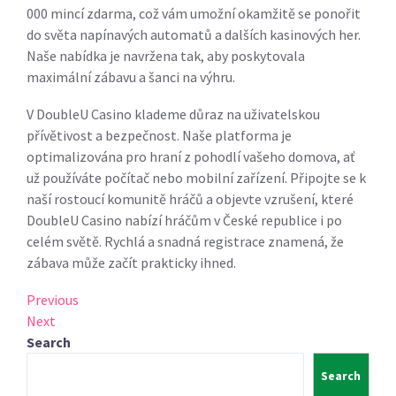
000 mincí zdarma, což vám umožní okamžitě se ponořit
do světa napínavých automatů a dalších kasinových her.
Naše nabídka je navržena tak, aby poskytovala
maximální zábavu a šanci na výhru.
V DoubleU Casino klademe důraz na uživatelskou
přívětivost a bezpečnost. Naše platforma je
optimalizována pro hraní z pohodlí vašeho domova, ať
už používáte počítač nebo mobilní zařízení. Připojte se k
naší rostoucí komunitě hráčů a objevte vzrušení, které
DoubleU Casino nabízí hráčům v České republice i po
celém světě. Rychlá a snadná registrace znamená, že
zábava může začít prakticky ihned.
Post
Previous
Previous
Post
Next
Next
navigation
Post
Search
Search