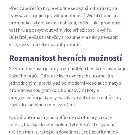
Před započetím hry je vhodné se seznámit s různými
typy sázek a jejich pravděpodobností. Využití bonusů a
promoakcí, které kasina nabízejí, může také prodloužit
vaši hru a poskytnout vám více příležitostí k výhře.
Důležité je však hrát vždy s rozumem a nikdy nevsadit
více, než si můžete dovolit prohrát.
Rozmanitost herních možností
Svět online kasin je plný rozmanitých her, které uspokojí
každého hráče. Od klasických ovocných automatů s
jednoduchými pravidly až po moderní video automaty s
propracovanou grafikou, bonusovými koly a
progresivními jackpoty. Každý typ automatu nabízí jiný
zážitek a odlišnou míru vzrušení.
Kromě automatů jsou oblíbené i stolní hry, jako je
ruleta, blackjack nebo poker. Tyto hry často vyžadují
určitou míru strategie a dovedností, což je přitahuje k