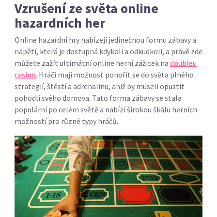
Vzrušení ze světa online
hazardních her
Online hazardní hry nabízejí jedinečnou formu zábavy a
napětí, která je dostupná kdykoli a odkudkoli, a právě zde
můžete zažít ultimátní online herní zážitek na
doubleu
casino
. Hráči mají možnost ponořit se do světa plného
strategií, štěstí a adrenalinu, aniž by museli opustit
pohodlí svého domova. Tato forma zábavy se stala
populární po celém světě a nabízí širokou škálu herních
možností pro různé typy hráčů.