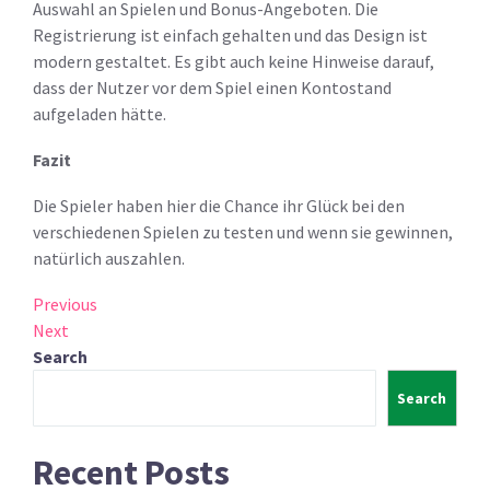
Auswahl an Spielen und Bonus-Angeboten. Die
Registrierung ist einfach gehalten und das Design ist
modern gestaltet. Es gibt auch keine Hinweise darauf,
dass der Nutzer vor dem Spiel einen Kontostand
aufgeladen hätte.
Fazit
Die Spieler haben hier die Chance ihr Glück bei den
verschiedenen Spielen zu testen und wenn sie gewinnen,
natürlich auszahlen.
Post
Previous
Previous
Post
Next
Next
navigation
Post
Search
Search
Recent Posts