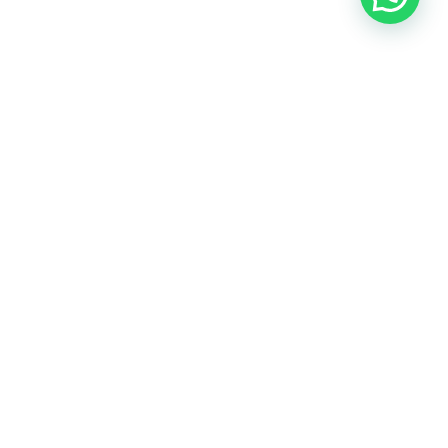
Lakshya