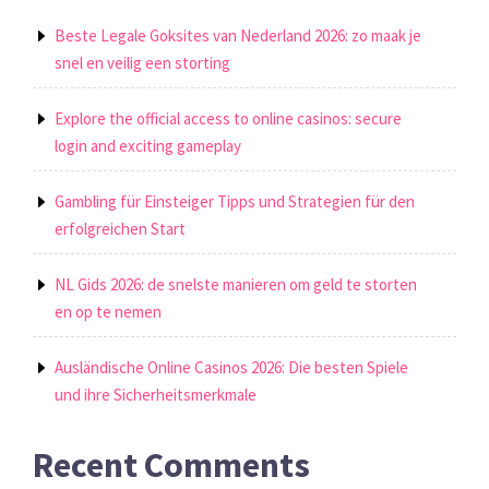
Beste Legale Goksites van Nederland 2026: zo maak je
snel en veilig een storting
Explore the official access to online casinos: secure
login and exciting gameplay
Gambling für Einsteiger Tipps und Strategien für den
erfolgreichen Start
NL Gids 2026: de snelste manieren om geld te storten
en op te nemen
Ausländische Online Casinos 2026: Die besten Spiele
und ihre Sicherheitsmerkmale
Recent Comments