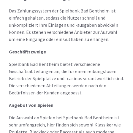
Das Zahlungssystem der Spielbank Bad Bentheim ist
einfach gehalten, sodass die Nutzer schnell und
unkompliziert ihre Einlagen und -ausgaben abwickeln
können. Es stehen verschiedene Anbieter zur Auswahl
um eine Eingänge oder ein Guthaben zu erlangen.
Geschäftszweige
Spielbank Bad Bentheim bietet verschiedene
Geschäftsabteilungen an, die für einen reibungslosen
Betrieb der Spielplätze und -casinos verantwortlich sind.
Die verschiedenen Abteilungen werden nach den
Bedürfnissen der Kunden angepasst.
Angebot von Spielen
Die Auswahl an Spielen bei Spielbank Bad Bentheim ist
sehr umfangreich, hier finden sich sowohl Klassiker wie
Roulette, Blackjack oder Baccarat als auch moderne