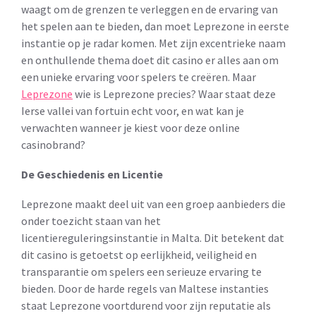
waagt om de grenzen te verleggen en de ervaring van
het spelen aan te bieden, dan moet Leprezone in eerste
instantie op je radar komen. Met zijn excentrieke naam
en onthullende thema doet dit casino er alles aan om
een unieke ervaring voor spelers te creëren. Maar
Leprezone
wie is Leprezone precies? Waar staat deze
Ierse vallei van fortuin echt voor, en wat kan je
verwachten wanneer je kiest voor deze online
casinobrand?
De Geschiedenis en Licentie
Leprezone maakt deel uit van een groep aanbieders die
onder toezicht staan van het
licentiereguleringsinstantie in Malta. Dit betekent dat
dit casino is getoetst op eerlijkheid, veiligheid en
transparantie om spelers een serieuze ervaring te
bieden. Door de harde regels van Maltese instanties
staat Leprezone voortdurend voor zijn reputatie als