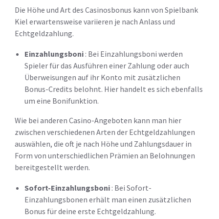
Die Höhe und Art des Casinosbonus kann von Spielbank
Kiel erwartensweise variieren je nach Anlass und
Echtgeldzahlung.
Einzahlungsboni
: Bei Einzahlungsboni werden
Spieler für das Ausführen einer Zahlung oder auch
Überweisungen auf ihr Konto mit zusätzlichen
Bonus-Credits belohnt. Hier handelt es sich ebenfalls
um eine Bonifunktion.
Wie bei anderen Casino-Angeboten kann man hier
zwischen verschiedenen Arten der Echtgeldzahlungen
auswählen, die oft je nach Höhe und Zahlungsdauer in
Form von unterschiedlichen Prämien an Belohnungen
bereitgestellt werden.
Sofort-Einzahlungsboni
: Bei Sofort-
Einzahlungsbonen erhält man einen zusätzlichen
Bonus für deine erste Echtgeldzahlung.