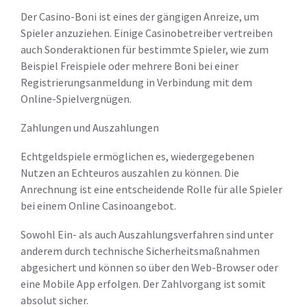
Der Casino-Boni ist eines der gängigen Anreize, um
Spieler anzuziehen. Einige Casinobetreiber vertreiben
auch Sonderaktionen für bestimmte Spieler, wie zum
Beispiel Freispiele oder mehrere Boni bei einer
Registrierungsanmeldung in Verbindung mit dem
Online-Spielvergnügen.
Zahlungen und Auszahlungen
Echtgeldspiele ermöglichen es, wiedergegebenen
Nutzen an Echteuros auszahlen zu können. Die
Anrechnung ist eine entscheidende Rolle für alle Spieler
bei einem Online Casinoangebot.
Sowohl Ein- als auch Auszahlungsverfahren sind unter
anderem durch technische Sicherheitsmaßnahmen
abgesichert und können so über den Web-Browser oder
eine Mobile App erfolgen. Der Zahlvorgang ist somit
absolut sicher.