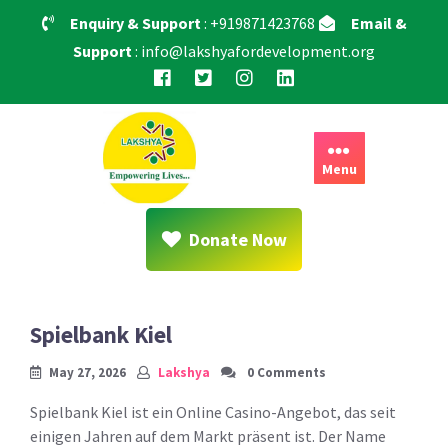
Skip
Enquiry & Support
: +919871423768
Email &
to
Support
: info@lakshyafordevelopment.org
content
Menu
Donate Now
Spielbank Kiel
May 27, 2026
Lakshya
0 Comments
Spielbank Kiel ist ein Online Casino-Angebot, das seit
einigen Jahren auf dem Markt präsent ist. Der Name