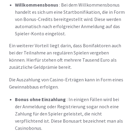
Willkommensbonus
: Bei dem Willkommensbonus
handelt es sich um eine Startbonifikation, die in Form
von Bonus-Credits bereitgestellt wird. Diese werden
automatisch nach erfolgreicher Anmeldung auf das
Spieler-Konto eingelöst.
Ein weiterer Vorteil liegt darin, dass Bonifaktoren auch
bei der Teilnahme an regulären Spielen vergeben
können. Hierfür stehen oft mehrere Tausend Euro als
zusätzliche Geldprämie bereit.
Die Auszahlung von Casino-Erträgen kann in Form eines
Gewinnabbaus erfolgen.
Bonus ohne Einzahlung
: In einigen Fällen wird bei
der Anmeldung oder Registrierung sogar noch eine
Zahlung für den Spieler geleistet, die nicht
verpflichtend ist. Diese Bonusart bezeichnet man als
Casinobonus.