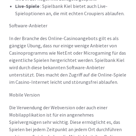
Live-Spiele
: Spielbank Kiel bietet auch Live-
Spieloptionen an, die mit echten Croupiers ablaufen.
Software-Anbieter
In der Branche des Online-Casinoangebots gilt es als
gängige Übung, dass nur einige wenige Anbieter von
Casinoprogramms wie NetEnt oder Microgaming für das
eigentliche Spielen hergerichtet werden. Spielbank Kiel
wird durch diese bekannten Software-Anbieter
unterstützt. Dies macht den Zugriff auf die Online-Spiele
im Casino-Internet leicht und störungsfrei ablaufen.
Mobile Version
Die Verwendung der Webversion oder auch einer
Mobilapplikation ist für ein angenehmes
Spielvergnügen sehr wichtig. Diese ermöglicht es, das
Spielen bei jedem Zeitpunkt an jedem Ort durchführen