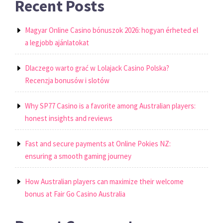
Recent Posts
Magyar Online Casino bónuszok 2026: hogyan érheted el
a legjobb ajánlatokat
Dlaczego warto grać w Lolajack Casino Polska?
Recenzja bonusów i slotów
Why SP77 Casino is a favorite among Australian players:
honest insights and reviews
Fast and secure payments at Online Pokies NZ:
ensuring a smooth gaming journey
How Australian players can maximize their welcome
bonus at Fair Go Casino Australia