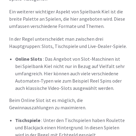
Ein weiterer wichtiger Aspekt von Spielbank Kiel ist die
breite Palette an Spielen, die hier angeboten wird. Diese
umfassen verschiedene Formate und Themen.
In der Regel unterscheidet man zwischen drei
Hauptgruppen: Slots, Tischspiele und Live-Dealer-Spiele.
Online Slots
: Das Angebot von Slot-Maschinen ist
bei Spielbank Kiel nicht nur in Bezug auf Vielfalt sehr
umfangreich. Hier können auch viele verschiedene
Automaten-Typen wie zum Beispiel Reel Spins oder
auch klassische Video-Slots ausgewählt werden.
Beim Online Slot ist es möglich, die
Gewinnauszahlungen zu maximieren.
Tischspiele
: Unter den Tischspielen haben Roulette
und Blackjack einen Hintergrund. In diesen Spielen
wird in der Regel mit Echtgeld gespielt.