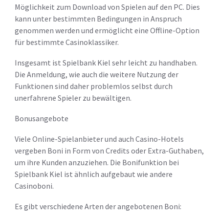
Möglichkeit zum Download von Spielen auf den PC. Dies
kann unter bestimmten Bedingungen in Anspruch
genommen werden und ermöglicht eine Offline-Option
für bestimmte Casinoklassiker.
Insgesamt ist Spielbank Kiel sehr leicht zu handhaben.
Die Anmeldung, wie auch die weitere Nutzung der
Funktionen sind daher problemlos selbst durch
unerfahrene Spieler zu bewältigen.
Bonusangebote
Viele Online-Spielanbieter und auch Casino-Hotels
vergeben Boni in Form von Credits oder Extra-Guthaben,
um ihre Kunden anzuziehen. Die Bonifunktion bei
Spielbank Kiel ist ähnlich aufgebaut wie andere
Casinoboni.
Es gibt verschiedene Arten der angebotenen Boni: