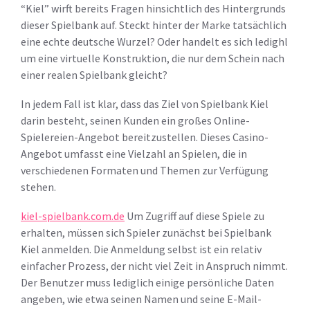
“Kiel” wirft bereits Fragen hinsichtlich des Hintergrunds
dieser Spielbank auf. Steckt hinter der Marke tatsächlich
eine echte deutsche Wurzel? Oder handelt es sich ledighl
um eine virtuelle Konstruktion, die nur dem Schein nach
einer realen Spielbank gleicht?
In jedem Fall ist klar, dass das Ziel von Spielbank Kiel
darin besteht, seinen Kunden ein großes Online-
Spielereien-Angebot bereitzustellen. Dieses Casino-
Angebot umfasst eine Vielzahl an Spielen, die in
verschiedenen Formaten und Themen zur Verfügung
stehen.
kiel-spielbank.com.de
Um Zugriff auf diese Spiele zu
erhalten, müssen sich Spieler zunächst bei Spielbank
Kiel anmelden. Die Anmeldung selbst ist ein relativ
einfacher Prozess, der nicht viel Zeit in Anspruch nimmt.
Der Benutzer muss lediglich einige persönliche Daten
angeben, wie etwa seinen Namen und seine E-Mail-