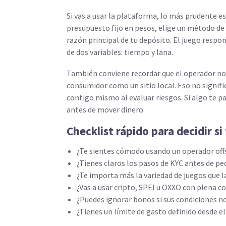
Si vas a usar la plataforma, lo más prudente e
presupuesto fijo en pesos, elige un método de 
razón principal de tu depósito. El juego resp
de dos variables: tiempo y lana.
También conviene recordar que el operador no 
consumidor como un sitio local. Eso no signifi
contigo mismo al evaluar riesgos. Si algo te 
antes de mover dinero.
Checklist rápido para decidir si
¿Te sientes cómodo usando un operador off
¿Tienes claros los pasos de KYC antes de ped
¿Te importa más la variedad de juegos que l
¿Vas a usar cripto, SPEI u OXXO con plena c
¿Puedes ignorar bonos si sus condiciones n
¿Tienes un límite de gasto definido desde el 