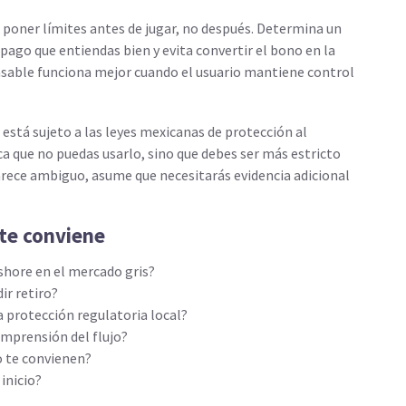
s poner límites antes de jugar, no después. Determina un
pago que entiendas bien y evita convertir el bono en la
onsable funciona mejor cuando el usuario mantiene control
está sujeto a las leyes mexicanas de protección al
ca que no puedas usarlo, sino que debes ser más estricto
parece ambiguo, asume que necesitarás evidencia adicional
 te conviene
shore en el mercado gris?
ir retiro?
a protección regulatoria local?
omprensión del flujo?
o te convienen?
inicio?