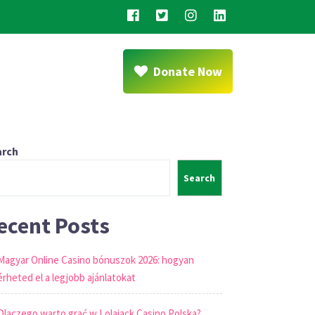
Donate Now
arch
Search
ecent Posts
Magyar Online Casino bónuszok 2026: hogyan
érheted el a legjobb ajánlatokat
Dlaczego warto grać w Lolajack Casino Polska?