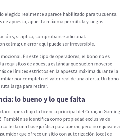
o elegido realmente aparece habilitado para tu cuenta.
os de apuesta, apuesta máxima permitida y juegos
ación y, si aplica, comprobante adicional.
con calma; un error aquí puede ser irreversible.
omocional. En este tipo de operadores, el bono no es
ala requisitos de apuesta estándar que suelen moverse
más de límites estrictos en la apuesta máxima durante la
ambiar por completo el valor real de una oferta. Un bono
uta larga para retirar.
cia: lo bueno y lo que falta
claro: opera bajo la licencia principal del Curaçao Gaming
 También se identifica como propiedad exclusiva de
co le da una base jurídica para operar, pero no equivale a
nsumidor que ofrece un sitio con autorización local de