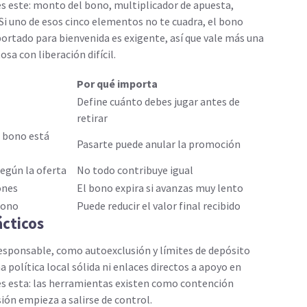
s este: monto del bono, multiplicador de apuesta,
Si uno de esos cinco elementos no te cuadra, el bono
portado para bienvenida es exigente, así que vale más una
sa con liberación difícil.
Por qué importa
Define cuánto debes jugar antes de
retirar
l bono está
Pasarte puede anular la promoción
egún la oferta
No todo contribuye igual
ones
El bono expira si avanzas muy lento
bono
Puede reducir el valor final recibido
ácticos
esponsable, como autoexclusión y límites de depósito
a política local sólida ni enlaces directos a apoyo en
 es esta: las herramientas existen como contención
ón empieza a salirse de control.