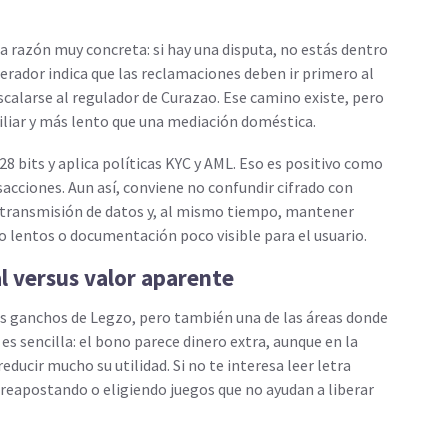
a razón muy concreta: si hay una disputa, no estás dentro
perador indica que las reclamaciones deben ir primero al
escalarse al regulador de Curazao. Ese camino existe, pero
liar y más lento que una mediación doméstica.
8 bits y aplica políticas KYC y AML. Eso es positivo como
acciones. Aun así, conviene no confundir cifrado con
la transmisión de datos y, al mismo tiempo, mantener
o lentos o documentación poco visible para el usuario.
l versus valor aparente
s ganchos de Legzo, pero también una de las áreas donde
es sencilla: el bono parece dinero extra, aunque en la
educir mucho su utilidad. Si no te interesa leer letra
reapostando o eligiendo juegos que no ayudan a liberar