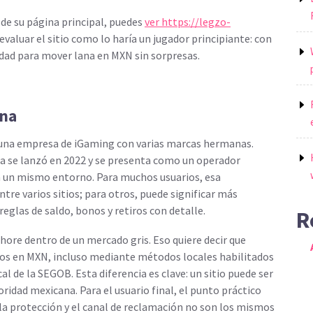
esde su página principal, puedes
ver https://legzo-
 evaluar el sitio como lo haría un jugador principiante: con
lidad para mover lana en MXN sin sorpresas.
ona
 una empresa de iGaming con varias marcas hermanas.
a se lanzó en 2022 y se presenta como un operador
en un mismo entorno. Para muchos usuarios, esa
tre varios sitios; para otros, puede significar más
eglas de saldo, bonos y retiros con detalle.
R
ore dentro de un mercado gris. Eso quiere decir que
os en MXN, incluso mediante métodos locales habilitados
al de la SEGOB. Esta diferencia es clave: un sitio puede ser
oridad mexicana. Para el usuario final, el punto práctico
 la protección y el canal de reclamación no son los mismos