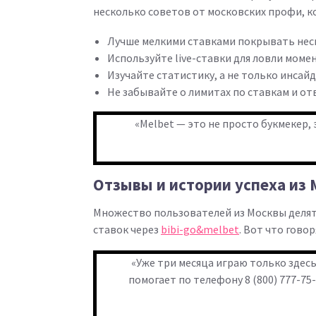
несколько советов от московских профи, к
Лучше мелкими ставками покрывать неск
Используйте live-ставки для ловли момен
Изучайте статистику, а не только инсай
Не забывайте о лимитах по ставкам и о
«Melbet — это не просто букмекер, 
Отзывы и истории успеха из
Множество пользователей из Москвы деля
ставок через
bibi-go&melbet
. Вот что говор
«Уже три месяца играю только здесь
помогает по телефону 8 (800) 777-75