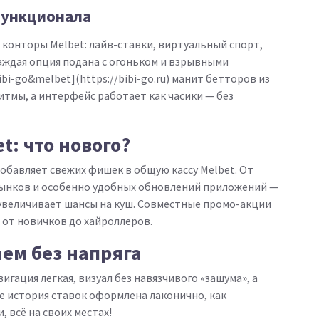
функционала
 конторы Melbet: лайв-ставки, виртуальный спорт,
аждая опция подана с огоньком и взрывными
i-go&melbet](https://bibi-go.ru) манит бетторов из
тмы, а интерфейс работает как часики — без
t: что нового?
добавляет свежих фишек в общую кассу Melbet. От
рынков и особенно удобных обновлений приложений —
 увеличивает шансы на куш. Совместные промо-акции
от новичков до хайроллеров.
ем без напряга
вигация легкая, визуал без навязчивого «зашума», а
е история ставок оформлена лаконично, как
 всё на своих местах!