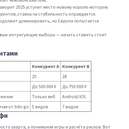
лбит чемпионский пояс.
фаворит 2025 уступит место новому королю моторов.
рентов, ставка на стабильность оправдается.
родолжит доминировать, но Европа попытается
новые интригующие выборы — начать ставить стоит
ентами
Конкурент A
Конкурент B
25
28
До 500 000 ₽
До 750 000 ₽
ожение
Только веб
Android/iOS
чая от bibi-go
5 видов
7 видов
офи
осто азарта, а понимания игры и расчёта рисков. Вот