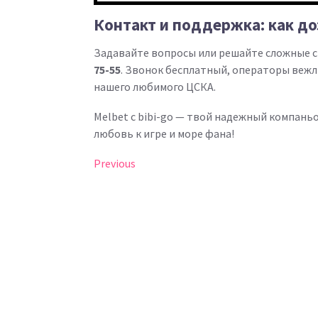
Контакт и поддержка: как до
Задавайте вопросы или решайте сложные си
75-55
. Звонок бесплатный, операторы вежли
нашего любимого ЦСКА.
Melbet с bibi-go — твой надежный компаньо
любовь к игре и море фана!
Post
Previous
Previous
navigation
Post