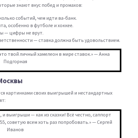
оторые знают вкус побед и промахов:
олько событий, чем идти ва-банк.
та, особенно в футболе и хоккее.
ды — цифры не врут.
тветственности — ставка должна быть удовольствием.
это твой личный хамелеон в мире ставок.» — Анна
Подгорная
 Москвы
тся картинками своих выигрышей и нестандартных
ят:
, и выигрыши — как из сказки! Всё честно, саппорт
-55, советую всем хоть раз попробовать.» — Сергей
Иванов