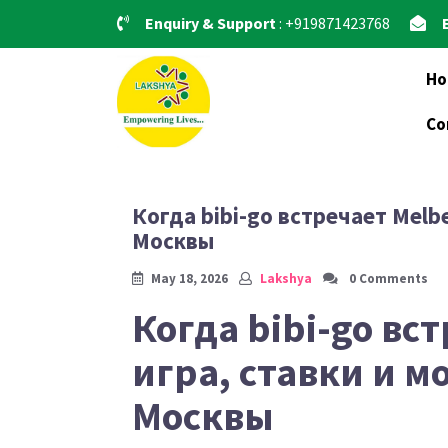
Skip
Enquiry & Support
: +919871423768
to
content
H
Co
Когда bibi-go встречает Melb
Москвы
May 18, 2026
Lakshya
0 Comments
Когда bibi-go вс
игра, ставки и м
Москвы