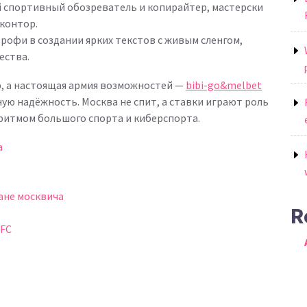
 спортивный обозреватель и копирайтер, мастерски
контор.
Профи в создании ярких текстов с живым сленгом,
ества.
ер, а настоящая армия возможностей —
bibi-go&melbet
ую надёжность. Москва не спит, а ставки играют роль
ритмом большого спорта и киберспорта.
а
ане москвича
R
UFC