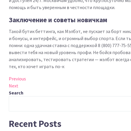
и доступен 24/7. Москвичам удобно, что круглосуточно м
помощь и быть уверенным в честности площадки.
Заключение и советы новичкам
Такой бутик беттинга, как Мэлбэт, не пускает за борт ник
и бонусы, и интерфейс, и огромный выбор спорта. Если т
помни: одна удачная ставка с поддержкой 8 (800) 777-75-
вывести тебя на новый уровень профи. Не бойся пробова
анализировать, тестировать стратегии — мэлбэт всегда
тех, кто хочет играть по-к
Post
Previous
Previous
Post
Next
Next
navigation
Post
Search
Recent Posts