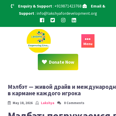
Skip
Enquiry & Support
: +919871423768
Email &
to
Support
: info@lakshyafordevelopment.org
content
Menu
Donate Now
Мэлбэт — живой драйв и международн
в кармане каждого игрока
May 18, 2026
Lakshya
0 Comments
Мэлбэт: погружаемся 