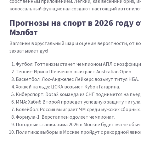
собственным приложением. Легкий, как весенний бриз, и
колоссальный функционал создают настоящий автопилот
Прогнозы на спорт в 2026 году о
Мэлбэт
Заглянем в хрустальный шар и оценим вероятности, от к
захватывает дух!
Футбол: Тоттенхэм станет чемпионом АПЛ с коэффицие
Теннис: Ирина Шевченко выиграет Australian Open.
Баскетбол: Лос-Анджелес Лейкерс возьмут титул НБА.
Хоккей на льду: ЦСКА возьмёт Кубок Гагарина.
Киберспорт: Dota2 команда из СНГ поднимется на пьед
ММА: Хабиб Второй проведет успешную защиту титула
Волейбол: Россия выиграет ЧМ среди мужских сборных.
Формула-1: Верстаппен одолеет чемпионат.
Погодные ставки: зима 2026 в Москве будет мягче обыч
Политика: выборы в Москве пройдут с рекордной явко