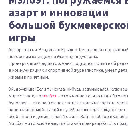
азарт и инновации
большой букмекерско
игры
Автор статьи:
Владислав Крылов
. Писатель и спортивный
авторским взглядом на iGaming индустрию.
Проверяющий/редактор:
Анна Подгорная
. Опытный реда
в коммуникациях и спортивной журналистике, умеет дела
живым и понятным.
Эй, дружище! Если ты когда-нибудь задумывался, куда зац
мире ставок, то
мэлбэт
– это именно то, что надо. Это не
букмекер — это настоящая эпопея с живым азартом, мест
адреналиновых баталий и кучей плюшек для каждого бетт
особенности для жителей Москвы. Зацени обзор и узнаеш
Мэлбэт – это вселенная, где ставки превращаются в праз