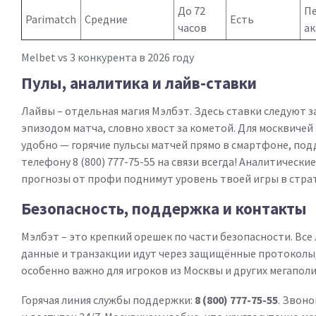
До 72
П
Parimatch
Средние
Есть
часов
а
Melbet vs 3 конкурента в 2026 году
Пулы, аналитика и лайв-ставки
Лайвы – отдельная магия Мэлбэт. Здесь ставки следуют 
эпизодом матча, словно хвост за кометой. Для москвичей
удобно — горячие пульсы матчей прямо в смартфоне, под
телефону 8 (800) 777-75-55 на связи всегда! Аналитически
прогнозы от профи поднимут уровень твоей игры в стра
Безопасность, поддержка и контакты
Мэлбэт – это крепкий орешек по части безопасности. Все
данные и транзакции идут через защищённые протоколы,
особенно важно для игроков из Москвы и других мегаполи
Горячая линия службы поддержки:
8 (800) 777-75-55
. Звон