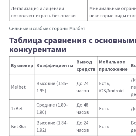
Легализация и лицензии
Минимальные ограни
позволяют играть без опаски
некоторые виды ста
Сильные и слабые стороны Мэлбэт
Таблица сравнения с основным
конкурентами
Вывод
Мобильное
Букмекер
Коэффициенты
Б
средств
приложение
До
Высокие (1.85–
До 24
Есть,
Melbet
п
1.95)
часов
iOS/Android
д
Средние (1.80–
До 48
1xBet
Есть
До
1.90)
часов
Высокие (1.84–
До 24
Бо
Bet365
Есть
1.92)
часов
де