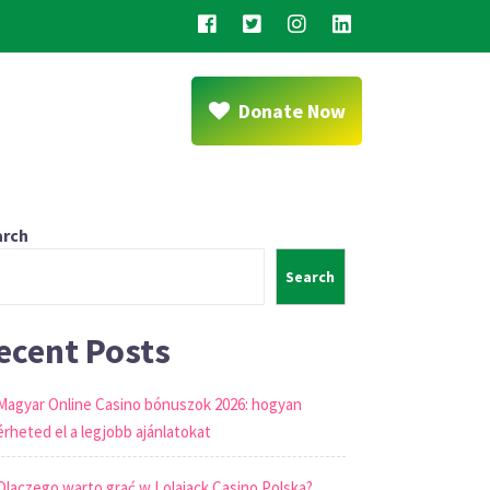
Donate Now
arch
Search
ecent Posts
Magyar Online Casino bónuszok 2026: hogyan
érheted el a legjobb ajánlatokat
Dlaczego warto grać w Lolajack Casino Polska?