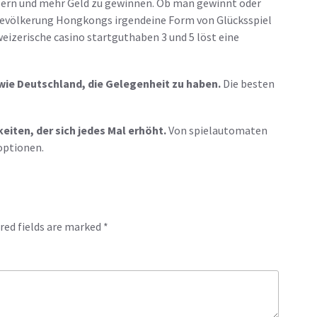
ssern und mehr Geld zu gewinnen. Ob man gewinnt oder
 Bevölkerung Hongkongs irgendeine Form von Glücksspiel
eizerische casino startguthaben 3 und 5 löst eine
 wie Deutschland, die Gelegenheit zu haben.
Die besten
eiten, der sich jedes Mal erhöht.
Von spielautomaten
loptionen.
red fields are marked
*