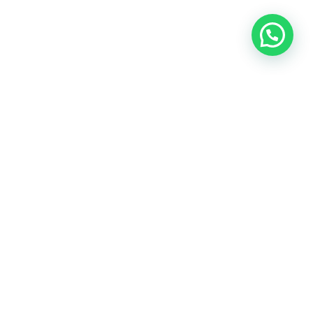
Head Office
770, Radhika Apartment, Behind
 road,