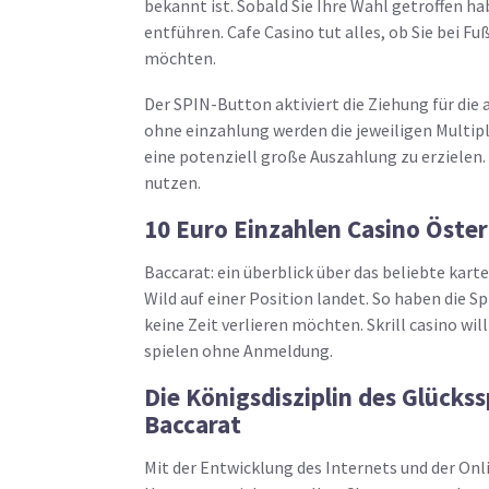
bekannt ist. Sobald Sie Ihre Wahl getroffen hab
entführen. Cafe Casino tut alles, ob Sie bei 
möchten.
Der SPIN-Button aktiviert die Ziehung für die
ohne einzahlung werden die jeweiligen Multip
eine potenziell große Auszahlung zu erzielen
nutzen.
10 Euro Einzahlen Casino Öster
Baccarat: ein überblick über das beliebte karte
Wild auf einer Position landet. So haben die Sp
keine Zeit verlieren möchten. Skrill casino w
spielen ohne Anmeldung.
Die Königsdisziplin des Glücks
Baccarat
Mit der Entwicklung des Internets und der On