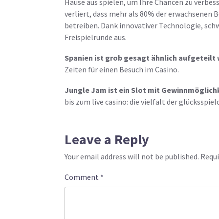
Hause aus spielen, um Ihre Chancen zu verbe
verliert, dass mehr als 80% der erwachsenen
betreiben. Dank innovativer Technologie, schw
Freispielrunde aus.
Spanien ist grob gesagt ähnlich aufgeteilt
Zeiten für einen Besuch im Casino.
Jungle Jam ist ein Slot mit Gewinnmöglichk
bis zum live casino: die vielfalt der glücksspie
Leave a Reply
Your email address will not be published.
Requi
Comment
*