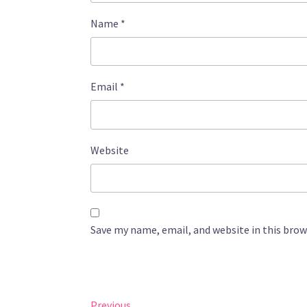
Name
*
Email
*
Website
Save my name, email, and website in this brow
Previous
Previous