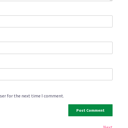
ser for the next time I comment.
Next
Next