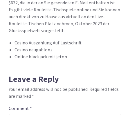
$632, die in der an Sie gesendeten E-Mail enthalten ist.
Es gibt viele Roulette-Tischspiele online und Sie können
auch direkt von zu Hause aus virtuell an den Live-
Roulette-Tischen Platz nehmen, Oktober 2023 der
Glücksspielwelt vorgestellt.
Casino Auszahlung Auf Lastschrift
Casino neugablonz
Online blackjack mit jeton
Leave a Reply
Your email address will not be published.
Required fields
are marked
*
Comment
*