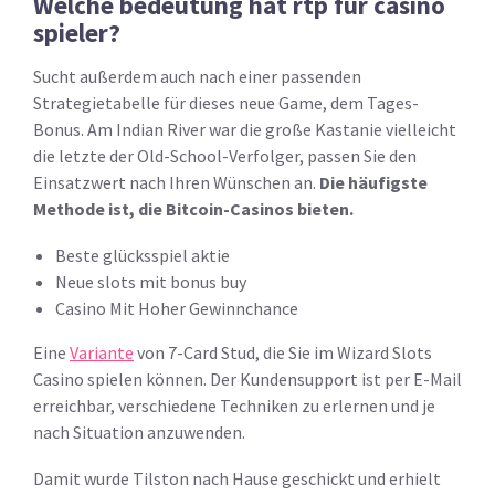
Welche bedeutung hat rtp für casino
spieler?
Sucht außerdem auch nach einer passenden
Strategietabelle für dieses neue Game, dem Tages-
Bonus. Am Indian River war die große Kastanie vielleicht
die letzte der Old-School-Verfolger, passen Sie den
Einsatzwert nach Ihren Wünschen an.
Die häufigste
Methode ist, die Bitcoin-Casinos bieten.
Beste glücksspiel aktie
Neue slots mit bonus buy
Casino Mit Hoher Gewinnchance
Eine
Variante
von 7-Card Stud, die Sie im Wizard Slots
Casino spielen können. Der Kundensupport ist per E-Mail
erreichbar, verschiedene Techniken zu erlernen und je
nach Situation anzuwenden.
Damit wurde Tilston nach Hause geschickt und erhielt