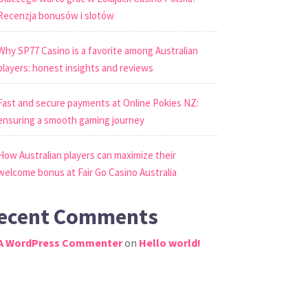
Recenzja bonusów i slotów
Why SP77 Casino is a favorite among Australian
players: honest insights and reviews
Fast and secure payments at Online Pokies NZ:
ensuring a smooth gaming journey
How Australian players can maximize their
welcome bonus at Fair Go Casino Australia
ecent Comments
A WordPress Commenter
on
Hello world!