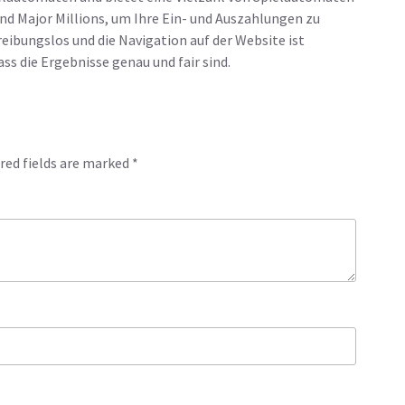
d Major Millions, um Ihre Ein- und Auszahlungen zu
 reibungslos und die Navigation auf der Website ist
ss die Ergebnisse genau und fair sind.
red fields are marked
*