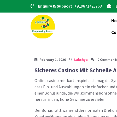
Skip
Enquiry & Support
: +919871423768
to
content
H
Co
February 1, 2026
Lakshya
0 Comment
Sicheres Casinos Mit Schnelle 
Online casino mit kartenspiele ich mag die S
dass Ein- und Auszahlungen ein einfacher und 
einer Bonusrunde, die Willkommensboni ohne 
herausfinden, hohe Gewinne zu erzielen.
Der Bonus fällt während der normalen Drehun
Kryptowährungen einzahlen. Spannung und Nerve