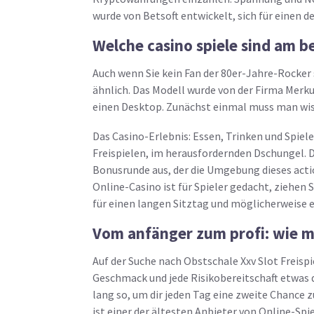
wurde von Betsoft entwickelt, sich für einen d
Welche casino spiele sind am b
Auch wenn Sie kein Fan der 80er-Jahre-Rocker s
ähnlich. Das Modell wurde von der Firma Merku
einen Desktop. Zunächst einmal muss man wiss
Das Casino-Erlebnis: Essen, Trinken und Spiel
Freispielen, im herausfordernden Dschungel. D
Bonusrunde aus, der die Umgebung dieses actio
Online-Casino ist für Spieler gedacht, ziehen 
für einen langen Sitztag und möglicherweise e
Vom anfänger zum profi: wie ma
Auf der Suche nach Obstschale Xxv Slot Freisp
Geschmack und jede Risikobereitschaft etwas da
lang so, um dir jeden Tag eine zweite Chance
ist einer der ältesten Anbieter von Online-Sp