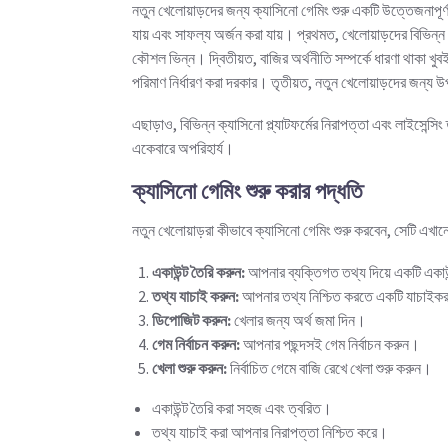
নতুন খেলোয়াড়দের জন্য ক্যাসিনো গেমিং শুরু একটি উত্তেজনাপূর্
যায় এবং সাফল্য অর্জন করা যায়। প্রথমত, খেলোয়াড়দের বিভিন্
কৌশল ভিন্ন। দ্বিতীয়ত, বাজির অর্থনীতি সম্পর্কে ধারণা থাকা খুবই
পরিমাণ নির্ধারণ করা দরকার। তৃতীয়ত, নতুন খেলোয়াড়দের জন্য 
এছাড়াও, বিভিন্ন ক্যাসিনো প্ল্যাটফর্মের নিরাপত্তা এবং লাইসেন্
একেবারে অপরিহার্য।
ক্যাসিনো গেমিং শুরু করার পদ্ধতি
নতুন খেলোয়াড়রা কীভাবে ক্যাসিনো গেমিং শুরু করবেন, সেটি এখা
একাউন্ট তৈরি করুন:
আপনার ব্যক্তিগত তথ্য দিয়ে একটি একাউ
তথ্য যাচাই করুন:
আপনার তথ্য নিশ্চিত করতে একটি যাচাইকরণ 
ডিপোজিট করুন:
খেলার জন্য অর্থ জমা দিন।
গেম নির্বাচন করুন:
আপনার পছন্দসই গেম নির্বাচন করুন।
খেলা শুরু করুন:
নির্বাচিত গেমে বাজি রেখে খেলা শুরু করুন।
একাউন্ট তৈরি করা সহজ এবং ত্বরিত।
তথ্য যাচাই করা আপনার নিরাপত্তা নিশ্চিত করে।