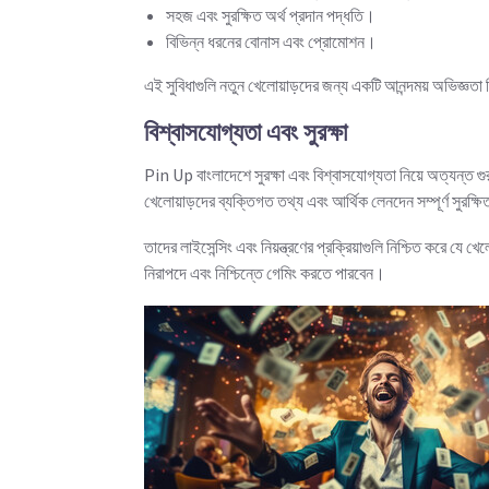
সহজ এবং সুরক্ষিত অর্থ প্রদান পদ্ধতি।
বিভিন্ন ধরনের বোনাস এবং প্রোমোশন।
এই সুবিধাগুলি নতুন খেলোয়াড়দের জন্য একটি আনন্দময় অভিজ্ঞতা
বিশ্বাসযোগ্যতা এবং সুরক্ষা
Pin Up বাংলাদেশে সুরক্ষা এবং বিশ্বাসযোগ্যতা নিয়ে অত্যন্ত গুরুত
খেলোয়াড়দের ব্যক্তিগত তথ্য এবং আর্থিক লেনদেন সম্পূর্ণ সুরক্
তাদের লাইসেন্সিং এবং নিয়ন্ত্রণের প্রক্রিয়াগুলি নিশ্চিত করে য
নিরাপদে এবং নিশ্চিন্তে গেমিং করতে পারবেন।