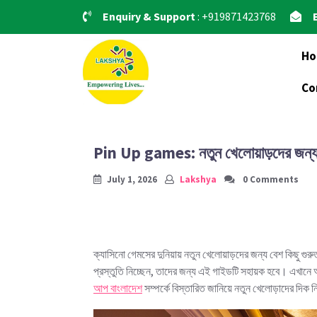
Skip
Enquiry & Support
: +919871423768
to
content
H
Co
Pin Up games: নতুন খেলোয়াড়দের জন্য এ
July 1, 2026
Lakshya
0 Comments
ক্যাসিনো গেমসের দুনিয়ায় নতুন খেলোয়াড়দের জন্য বেশ কিছু গু
প্রস্তুতি নিচ্ছেন, তাদের জন্য এই গাইডটি সহায়ক হবে। এখানে আ
আপ বাংলাদেশ
সম্পর্কে বিস্তারিত জানিয়ে নতুন খেলোড়াদের দিক ন