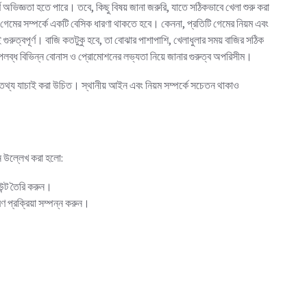
ণ অভিজ্ঞতা হতে পারে। তবে, কিছু বিষয় জানা জরুরি, যাতে সঠিকভাবে খেলা শুরু করা
ন গেমের সম্পর্কে একটি বেসিক ধারণা থাকতে হবে। কেননা, প্রতিটি গেমের নিয়ম এবং
 গুরুত্বপূর্ণ। বাজি কতটুকু হবে, তা বোঝার পাশাপাশি, খেলাধুলার সময় বাজির সঠিক
উপলব্ধ বিভিন্ন বোনাস ও প্রোমোশনের লভ্যতা নিয়ে জানার গুরুত্ব অপরিসীম।
সিং তথ্য যাচাই করা উচিত। স্থানীয় আইন এবং নিয়ম সম্পর্কে সচেতন থাকাও
নে উল্লেখ করা হলো:
ন্ট তৈরি করুন।
প্রক্রিয়া সম্পন্ন করুন।