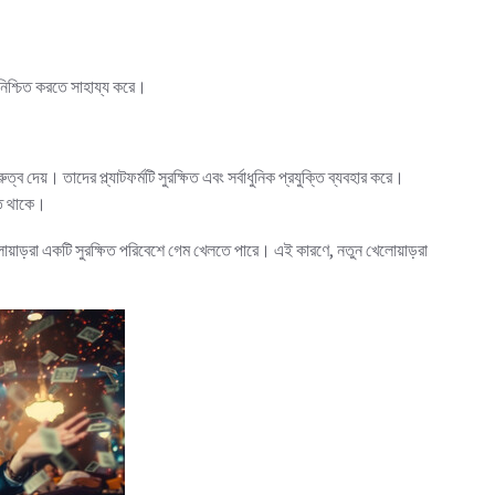
 নিশ্চিত করতে সাহায্য করে।
্ব দেয়। তাদের প্ল্যাটফর্মটি সুরক্ষিত এবং সর্বাধুনিক প্রযুক্তি ব্যবহার করে।
ষিত থাকে।
ে খেলোয়াড়রা একটি সুরক্ষিত পরিবেশে গেম খেলতে পারে। এই কারণে, নতুন খেলোয়াড়রা