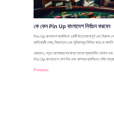
কে কেন Pin Up বাংলাদেশ নির্বাচন করবেন
Pin Up বাংলাদেশ ক্যাসিনো একটি উত্তেজনাপূর্ণ এবং নিরাপদ গেম
ব্যতিক্রমী সেবা, নিরাপত্তা এবং সুবিধাসমূহ নিশ্চিত করে যে আপন
এছাড়াও, নতুন খেলোয়াড়দের জন্য তাদের প্রস্তাবিত বোনাস 
Pin Up বাংলাদেশে যোগ দিন এবং আপনার ক্যাসিনো গেমিং যাত্রা
Post
Previous
Previous
Post
navigation