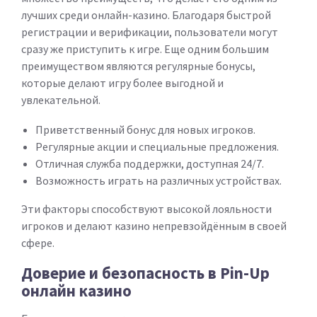
лучших среди онлайн-казино. Благодаря быстрой
регистрации и верификации, пользователи могут
сразу же приступить к игре. Еще одним большим
преимуществом являются регулярные бонусы,
которые делают игру более выгодной и
увлекательной.
Приветственный бонус для новых игроков.
Регулярные акции и специальные предложения.
Отличная служба поддержки, доступная 24/7.
Возможность играть на различных устройствах.
Эти факторы способствуют высокой лояльности
игроков и делают казино непревзойдённым в своей
сфере.
Доверие и безопасность в Pin-Up
онлайн казино