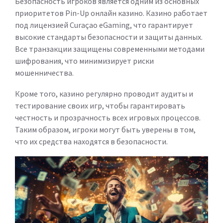
Безопасность игроков является одним из основных
приоритетов Pin-Up онлайн казино. Казино работает
под лицензией Curaçao eGaming, что гарантирует
высокие стандарты безопасности и защиты данных.
Все транзакции защищены современными методами
шифрования, что минимизирует риски
мошенничества.
Кроме того, казино регулярно проводит аудиты и
тестирование своих игр, чтобы гарантировать
честность и прозрачность всех игровых процессов.
Таким образом, игроки могут быть уверены в том,
что их средства находятся в безопасности.