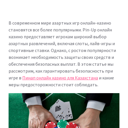
В современном мире азартных игр онлайн-казино
становятся все более популярными. Pin-Up онлайн
казино предоставляет игрокам широкий выбор
азартных развлечений, включая слоты, лайв-игры и
спортивные ставки. Однако, с ростом популярности
возникает необходимость защиты своих средств и
обеспечения безопасных выплат. В этом статье мы
рассмотрим, как гарантировать безопасность при
игре в
Пинап онлайн казино для Казахстана
и какие
меры предосторожности стоит соблюдать.