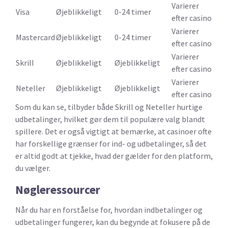
Varierer
Visa
Øjeblikkeligt
0-24 timer
efter casino
Varierer
Mastercard
Øjeblikkeligt
0-24 timer
efter casino
Varierer
Skrill
Øjeblikkeligt
Øjeblikkeligt
efter casino
Varierer
Neteller
Øjeblikkeligt
Øjeblikkeligt
efter casino
Som du kan se, tilbyder både Skrill og Neteller hurtige
udbetalinger, hvilket gør dem til populære valg blandt
spillere. Det er også vigtigt at bemærke, at casinoer ofte
har forskellige grænser for ind- og udbetalinger, så det
er altid godt at tjekke, hvad der gælder for den platform,
du vælger.
Nøgleressourcer
Når du har en forståelse for, hvordan indbetalinger og
udbetalinger fungerer, kan du begynde at fokusere på de