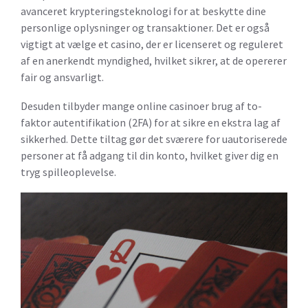
avanceret krypteringsteknologi for at beskytte dine
personlige oplysninger og transaktioner. Det er også
vigtigt at vælge et casino, der er licenseret og reguleret
af en anerkendt myndighed, hvilket sikrer, at de opererer
fair og ansvarligt.
Desuden tilbyder mange online casinoer brug af to-
faktor autentifikation (2FA) for at sikre en ekstra lag af
sikkerhed. Dette tiltag gør det sværere for uautoriserede
personer at få adgang til din konto, hvilket giver dig en
tryg spilleoplevelse.