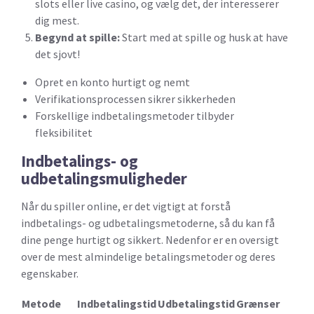
slots eller live casino, og vælg det, der interesserer
dig mest.
Begynd at spille:
Start med at spille og husk at have
det sjovt!
Opret en konto hurtigt og nemt
Verifikationsprocessen sikrer sikkerheden
Forskellige indbetalingsmetoder tilbyder
fleksibilitet
Indbetalings- og
udbetalingsmuligheder
Når du spiller online, er det vigtigt at forstå
indbetalings- og udbetalingsmetoderne, så du kan få
dine penge hurtigt og sikkert. Nedenfor er en oversigt
over de mest almindelige betalingsmetoder og deres
egenskaber.
Metode
Indbetalingstid
Udbetalingstid
Grænser