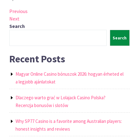
Post
Previous
Previous
Post
Next
Next
navigation
Post
Search
Search
Recent Posts
Magyar Online Casino bónuszok 2026: hogyan érheted el
a legjobb ajánlatokat
Dlaczego warto grać w Lolajack Casino Polska?
Recenzja bonusów i slotów
Why SP77 Casino is a favorite among Australian players:
honest insights and reviews