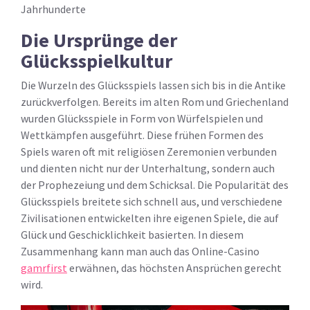
Jahrhunderte
Die Ursprünge der
Glücksspielkultur
Die Wurzeln des Glücksspiels lassen sich bis in die Antike
zurückverfolgen. Bereits im alten Rom und Griechenland
wurden Glücksspiele in Form von Würfelspielen und
Wettkämpfen ausgeführt. Diese frühen Formen des
Spiels waren oft mit religiösen Zeremonien verbunden
und dienten nicht nur der Unterhaltung, sondern auch
der Prophezeiung und dem Schicksal. Die Popularität des
Glücksspiels breitete sich schnell aus, und verschiedene
Zivilisationen entwickelten ihre eigenen Spiele, die auf
Glück und Geschicklichkeit basierten. In diesem
Zusammenhang kann man auch das Online-Casino
gamrfirst
erwähnen, das höchsten Ansprüchen gerecht
wird.