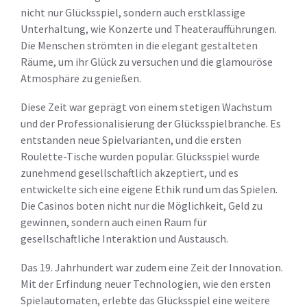
nicht nur Glücksspiel, sondern auch erstklassige
Unterhaltung, wie Konzerte und Theateraufführungen.
Die Menschen strömten in die elegant gestalteten
Räume, um ihr Glück zu versuchen und die glamouröse
Atmosphäre zu genießen.
Diese Zeit war geprägt von einem stetigen Wachstum
und der Professionalisierung der Glücksspielbranche. Es
entstanden neue Spielvarianten, und die ersten
Roulette-Tische wurden populär. Glücksspiel wurde
zunehmend gesellschaftlich akzeptiert, und es
entwickelte sich eine eigene Ethik rund um das Spielen.
Die Casinos boten nicht nur die Möglichkeit, Geld zu
gewinnen, sondern auch einen Raum für
gesellschaftliche Interaktion und Austausch.
Das 19. Jahrhundert war zudem eine Zeit der Innovation.
Mit der Erfindung neuer Technologien, wie den ersten
Spielautomaten, erlebte das Glücksspiel eine weitere