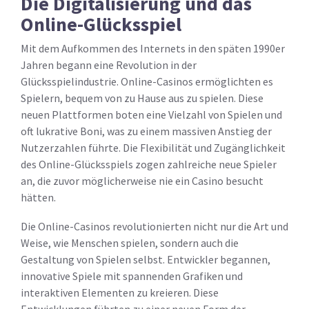
Die Digitalisierung und das
Online-Glücksspiel
Mit dem Aufkommen des Internets in den späten 1990er
Jahren begann eine Revolution in der
Glücksspielindustrie. Online-Casinos ermöglichten es
Spielern, bequem von zu Hause aus zu spielen. Diese
neuen Plattformen boten eine Vielzahl von Spielen und
oft lukrative Boni, was zu einem massiven Anstieg der
Nutzerzahlen führte. Die Flexibilität und Zugänglichkeit
des Online-Glücksspiels zogen zahlreiche neue Spieler
an, die zuvor möglicherweise nie ein Casino besucht
hätten.
Die Online-Casinos revolutionierten nicht nur die Art und
Weise, wie Menschen spielen, sondern auch die
Gestaltung von Spielen selbst. Entwickler begannen,
innovative Spiele mit spannenden Grafiken und
interaktiven Elementen zu kreieren. Diese
Entwicklungen führten zu einer neuen Form der