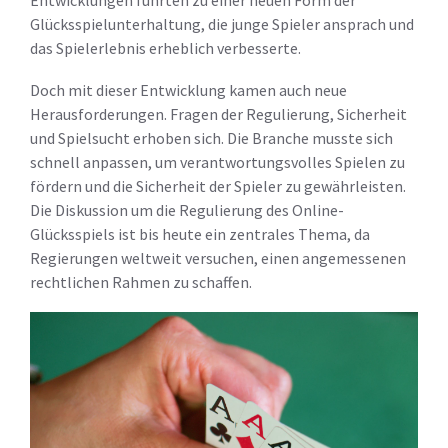
Glücksspielunterhaltung, die junge Spieler ansprach und
das Spielerlebnis erheblich verbesserte.
Doch mit dieser Entwicklung kamen auch neue
Herausforderungen. Fragen der Regulierung, Sicherheit
und Spielsucht erhoben sich. Die Branche musste sich
schnell anpassen, um verantwortungsvolles Spielen zu
fördern und die Sicherheit der Spieler zu gewährleisten.
Die Diskussion um die Regulierung des Online-
Glücksspiels ist bis heute ein zentrales Thema, da
Regierungen weltweit versuchen, einen angemessenen
rechtlichen Rahmen zu schaffen.