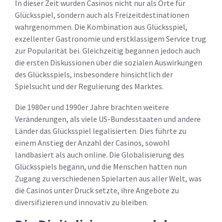
In dieser Zeit wurden Casinos nicht nur als Orte für
Glücksspiel, sondern auch als Freizeitdestinationen
wahrgenommen. Die Kombination aus Glücksspiel,
exzellenter Gastronomie und erstklassigem Service trug
zur Popularität bei. Gleichzeitig begannen jedoch auch
die ersten Diskussionen über die sozialen Auswirkungen
des Glücksspiels, insbesondere hinsichtlich der
Spielsucht und der Regulierung des Marktes.
Die 1980er und 1990er Jahre brachten weitere
Veränderungen, als viele US-Bundesstaaten und andere
Länder das Glücksspiel legalisierten. Dies führte zu
einem Anstieg der Anzahl der Casinos, sowohl
landbasiert als auch online. Die Globalisierung des
Glücksspiels begann, und die Menschen hatten nun
Zugang zu verschiedenen Spielarten aus aller Welt, was
die Casinos unter Druck setzte, ihre Angebote zu
diversifizieren und innovativ zu bleiben.