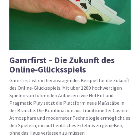
Gamrfirst – Die Zukunft des
Online-Glücksspiels
Gamrfirst ist ein herausragendes Beispiel für die Zukunft
des Online-Glücksspiels. Mit über 1200 hochwertigen
Spielen von führenden Anbietern wie NetEnt und
Pragmatic Play setzt die Plattform neue Maßstäbe in
der Branche. Die Kombination aus traditioneller Casino-
Atmosphäre und modernster Technologie ermöglicht es
den Spielern, ein authentisches Erlebnis zu genießen,
ohne das Haus verlassen zu müssen.