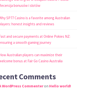
Recenzja bonusów i slotów
Why SP77 Casino is a favorite among Australian
players: honest insights and reviews
Fast and secure payments at Online Pokies NZ:
ensuring a smooth gaming journey
How Australian players can maximize their
welcome bonus at Fair Go Casino Australia
ecent Comments
A WordPress Commenter
on
Hello world!