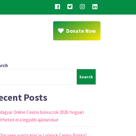
Donate Now
arch
Search
ecent Posts
Magyar Online Casino bónuszok 2026: hogyan
érheted el a legjobb ajánlatokat
Dlaczego warto grać w Lolajack Casino Polska?