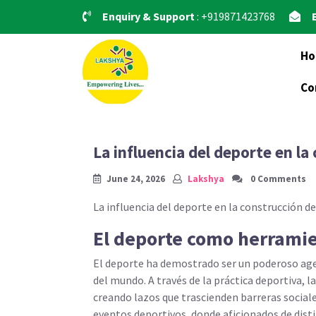
Skip
Enquiry & Support
: +919871423768
to
content
H
Co
La influencia del deporte en l
June 24, 2026
Lakshya
0 Comments
La influencia del deporte en la construcción 
El deporte como herramie
El deporte ha demostrado ser un poderoso age
del mundo. A través de la práctica deportiva, l
creando lazos que trascienden barreras social
eventos deportivos, donde aficionados de dist