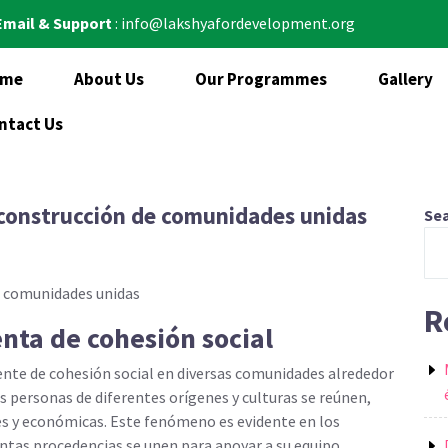
Email & Support
: info@lakshyafordevelopment.org
ome
About Us
Our Programmes
Gallery
ntact Us
a construcción de comunidades unidas
Se
de comunidades unidas
R
nta de cohesión social
nte de cohesión social en diversas comunidades alrededor
as personas de diferentes orígenes y culturas se reúnen,
es y económicas. Este fenómeno es evidente en los
intas procedencias se unen para apoyar a su equipo,