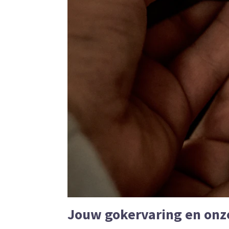
Jouw gokervaring en onz