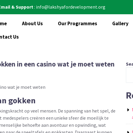
Email & Support
: info@lakshyafordevelopment.org
ome
About Us
Our Programmes
Gallery
ntact Us
okken in een casino wat je moet weten
Se
sino wat je moet weten
R
an gokken
kingskracht op veel mensen. De spanning van het spel, de
t medespelers creëren een unieke sfeer die moeilijk te
 menselijke behoefte aan avontuur en opwinding, wat
en naar de speeltafels en gokkasten. Daarnaast kunnen