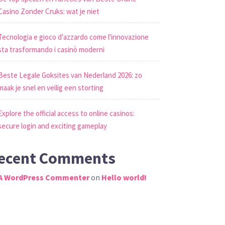
Casino Zonder Cruks: wat je niet
Tecnologia e gioco d'azzardo come l'innovazione
sta trasformando i casinò moderni
Beste Legale Goksites van Nederland 2026: zo
maak je snel en veilig een storting
Explore the official access to online casinos:
secure login and exciting gameplay
ecent Comments
A WordPress Commenter
on
Hello world!