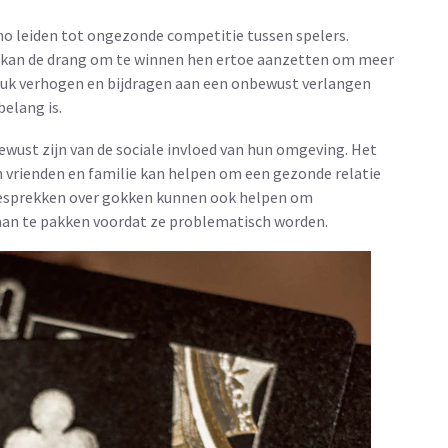
no leiden tot ongezonde competitie tussen spelers.
 kan de drang om te winnen hen ertoe aanzetten om meer
druk verhogen en bijdragen aan een onbewust verlangen
belang is.
bewust zijn van de sociale invloed van hun omgeving. Het
 vrienden en familie kan helpen om een gezonde relatie
gesprekken over gokken kunnen ook helpen om
aan te pakken voordat ze problematisch worden.