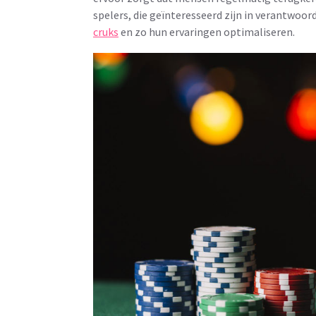
spelers, die geïnteresseerd zijn in verantwoo
cruks
en zo hun ervaringen optimaliseren.