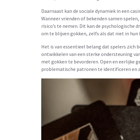
Daarnaast kan de sociale dynamiek in een casi
Wanneer vrienden of bekenden samen spelen,
risico’s te nemen. Dit kan de psychologische 
om te blijven gokken, zelfs als dat niet in hun 
Het is van essentieel belang dat spelers zich 
ontwikkelen van een sterke ondersteuning van
met gokken te bevorderen. Open en eerlijke 
problematische patronen te identificeren en 