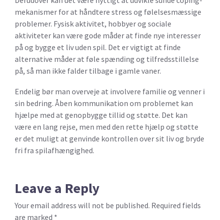
mekanismer for at håndtere stress og følelsesmæssige
problemer. Fysisk aktivitet, hobbyer og sociale
aktiviteter kan være gode måder at finde nye interesser
på og bygge et liv uden spil. Det er vigtigt at finde
alternative måder at føle spænding og tilfredsstillelse
på, så man ikke falder tilbage i gamle vaner.
Endelig bør man overveje at involvere familie og venner i
sin bedring. Åben kommunikation om problemet kan
hjælpe med at genopbygge tillid og støtte. Det kan
være en lang rejse, men med den rette hjælp og støtte
er det muligt at genvinde kontrollen over sit liv og bryde
fri fra spilafhængighed.
Leave a Reply
Your email address will not be published.
Required fields
are marked
*