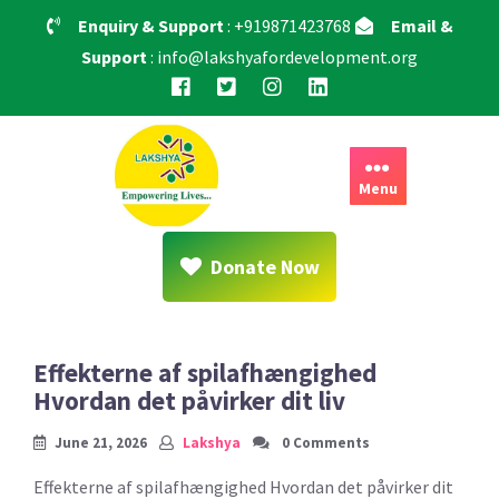
Skip
Enquiry & Support
: +919871423768
Email &
to
Support
: info@lakshyafordevelopment.org
content
Menu
Donate Now
Effekterne af spilafhængighed
Hvordan det påvirker dit liv
June 21, 2026
Lakshya
0 Comments
Effekterne af spilafhængighed Hvordan det påvirker dit