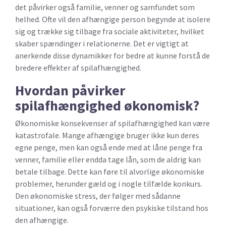
det påvirker også familie, venner og samfundet som
helhed. Ofte vil den afhængige person begynde at isolere
sig og trække sig tilbage fra sociale aktiviteter, hvilket
skaber spændinger i relationerne. Det er vigtigt at
anerkende disse dynamikker for bedre at kunne forstå de
bredere effekter af spilafhængighed.
Hvordan påvirker
spilafhængighed økonomisk?
Økonomiske konsekvenser af spilafhængighed kan være
katastrofale. Mange afhængige bruger ikke kun deres
egne penge, men kan også ende med at låne penge fra
venner, familie eller endda tage lån, som de aldrig kan
betale tilbage. Dette kan føre til alvorlige økonomiske
problemer, herunder gæld og i nogle tilfælde konkurs.
Den økonomiske stress, der følger med sådanne
situationer, kan også forværre den psykiske tilstand hos
den afhængige.