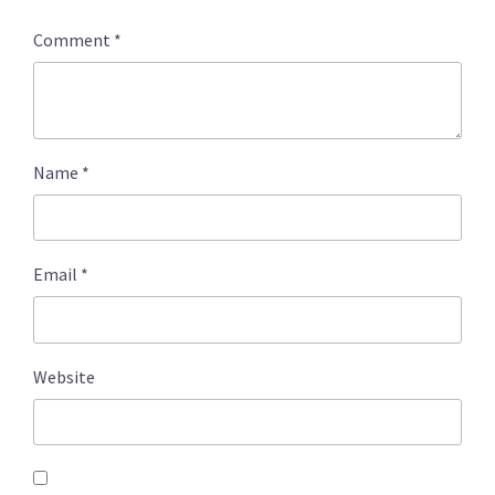
Comment
*
Name
*
Email
*
Website