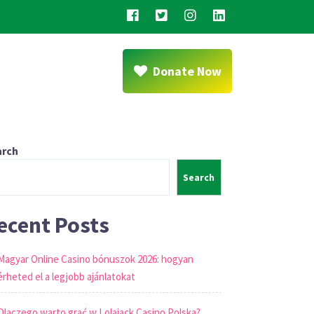
Donate Now
arch
Search
ecent Posts
Magyar Online Casino bónuszok 2026: hogyan
érheted el a legjobb ajánlatokat
Dlaczego warto grać w Lolajack Casino Polska?