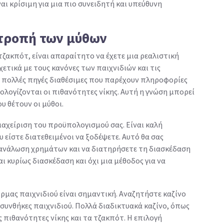
ι κρίσιμη για μια πιο συνειδητή και υπεύθυνη
ατροπή των μύθων
τζακπότ, είναι απαραίτητο να έχετε μια ρεαλιστική
ετικά με τους κανόνες των παιχνιδιών και τις
 πολλές πηγές διαθέσιμες που παρέχουν πληροφορίες
ολογίζονται οι πιθανότητες νίκης. Αυτή η γνώση μπορεί
υ θέτουν οι μύθοι.
ιαχείριση του προϋπολογισμού σας. Είναι καλή
υ είστε διατεθειμένοι να ξοδέψετε. Αυτό θα σας
ανάλωση χρημάτων και να διατηρήσετε τη διασκέδαση
αι κυρίως διασκέδαση και όχι μια μέθοδος για να
ρμας παιχνιδιού είναι σημαντική. Αναζητήστε καζίνο
 συνθήκες παιχνιδιού. Πολλά διαδικτυακά καζίνο, όπως
ς πιθανότητες νίκης και τα τζακπότ. Η επιλογή