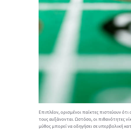
Επιπλέον, ορισμένοι παίκτες πιστεύουν ότι 
τους αυξάνονται. Ωστόσο, οι πιθανότητες νί
μύθος μπορεί να οδηγήσει σε υπερβολική κ