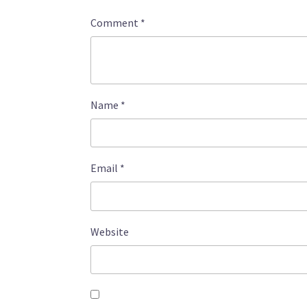
Comment
*
Name
*
Email
*
Website