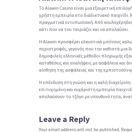
Το Alawin Casino είναι μια εξαιρετική επιλο
χρήστη εμπειρία στο διαδικτυακό παιχνίδι. Μ
πραγματικά εντυπωσιακή. Από κουλοχέρηδες 
κάτι που να του ταιριάζει και να απολαύσει.
Η Alawin προσφέρει ελκυστικά μπόνους καλω
περιστροφές, γεγονός που την καθιστά μια δε
δημοφιλείς ελληνικές μέθοδοι πληρωμής εξ
καταθέσεις και αναλήψεις με ασφάλεια και ά
αίσθηση της ασφάλειας και της εμπιστοσύν
Η επένδυση στη γνώση και η καλή διαχείριση
επιτυχημένη και ευχάριστη εμπειρία παιχνιδιο
απολαύσουν το τζόγο με υπευθυνότητα, ανα
Leave a Reply
Your email address will not be published.
Requi