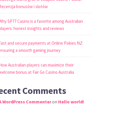
Recenzja bonusów i slotów
Why SP77 Casino is a favorite among Australian
players: honest insights and reviews
Fast and secure payments at Online Pokies NZ:
ensuring a smooth gaming journey
How Australian players can maximize their
welcome bonus at Fair Go Casino Australia
ecent Comments
A WordPress Commenter
on
Hello world!