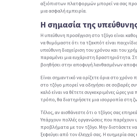
αξιόπιστων πλατφορμών μπορεί να σας προσ
μια ασφαλή εμπειρία.
Η σημασία της υπεύθυνης
Η υπεύθυνη προσέγγιση στο τζόγο είναι καθορ
να θυμόμαστε ότι τα τζακπότ είναι παιχνίδια 
υπεύθυνη διαχείριση του χρόνου και του χρήμ
παραμένει μια ευχάριστη δραστηριότητα. Στ
βοηθήσει στην αποφυγή λανθασμένων αποφ
Είναι σημαντικό να ορίζετε όρια στο χρόνο 
στο τζόγο μπορεί να οδηγήσει σε σοβαρές συν
καλό είναι να θέτετε συγκεκριμένες ώρες για 
τρόπο, θα διατηρήσετε μια ισορροπία στη ζω
Τέλος, αν αισθάνεστε ότι ο τζόγος σας επηρε
Υπάρχουν πολλές οργανώσεις που παρέχουν 
προβλήματα με τον τζόγο. Μην διστάσετε να
ξεφεύγει από τον έλεγχό σας. Η ευημερία σα