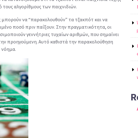
ό τους αλγορίθμους των παιχνιδιών.
ες μπορούν να “παρακολουθούν” τα τζακπότ και να
ριμένο ποσό πριν παίξουν. Στην πραγματικότητα, οι
σιμοποιούν γεννήτριες τυχαίων αριθμών, που σημαίνει
 την προηγούμενη. Αυτό καθιστά την παρακολούθηση
 νόημα.
R