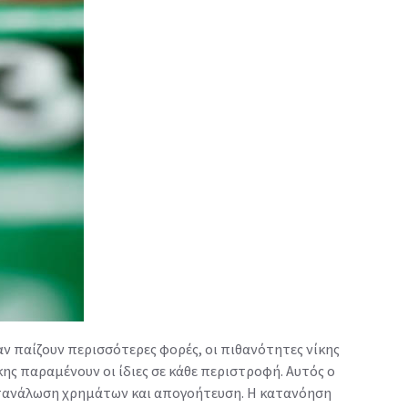
αν παίζουν περισσότερες φορές, οι πιθανότητες νίκης
κης παραμένουν οι ίδιες σε κάθε περιστροφή. Αυτός ο
ατανάλωση χρημάτων και απογοήτευση. Η κατανόηση