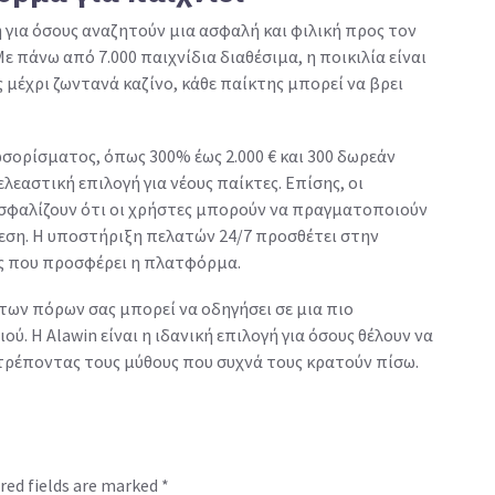
γή για όσους αναζητούν μια ασφαλή και φιλική προς τον
ε πάνω από 7.000 παιχνίδια διαθέσιμα, η ποικιλία είναι
μέχρι ζωντανά καζίνο, κάθε παίκτης μπορεί να βρει
σορίσματος, όπως 300% έως 2.000 € και 300 δωρεάν
λεαστική επιλογή για νέους παίκτες. Επίσης, οι
ασφαλίζουν ότι οι χρήστες μπορούν να πραγματοποιούν
νεση. Η υποστήριξη πελατών 24/7 προσθέτει στην
ης που προσφέρει η πλατφόρμα.
 των πόρων σας μπορεί να οδηγήσει σε μια πιο
ύ. Η Alawin είναι η ιδανική επιλογή για όσους θέλουν να
τρέποντας τους μύθους που συχνά τους κρατούν πίσω.
red fields are marked
*