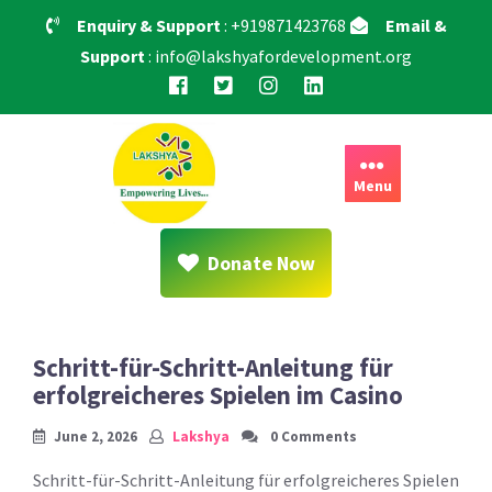
Skip
Enquiry & Support
: +919871423768
Email &
to
Support
: info@lakshyafordevelopment.org
content
Menu
Donate Now
Schritt-für-Schritt-Anleitung für
erfolgreicheres Spielen im Casino
June 2, 2026
Lakshya
0 Comments
Schritt-für-Schritt-Anleitung für erfolgreicheres Spielen