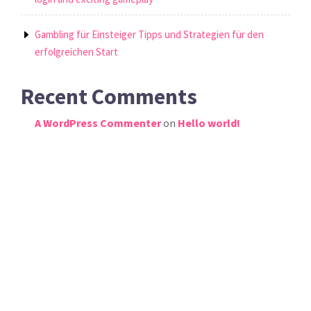
Gambling für Einsteiger Tipps und Strategien für den
erfolgreichen Start
Recent Comments
A WordPress Commenter
on
Hello world!