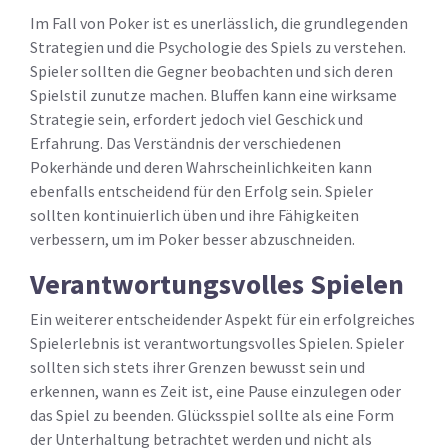
Im Fall von Poker ist es unerlässlich, die grundlegenden
Strategien und die Psychologie des Spiels zu verstehen.
Spieler sollten die Gegner beobachten und sich deren
Spielstil zunutze machen. Bluffen kann eine wirksame
Strategie sein, erfordert jedoch viel Geschick und
Erfahrung. Das Verständnis der verschiedenen
Pokerhände und deren Wahrscheinlichkeiten kann
ebenfalls entscheidend für den Erfolg sein. Spieler
sollten kontinuierlich üben und ihre Fähigkeiten
verbessern, um im Poker besser abzuschneiden.
Verantwortungsvolles Spielen
Ein weiterer entscheidender Aspekt für ein erfolgreiches
Spielerlebnis ist verantwortungsvolles Spielen. Spieler
sollten sich stets ihrer Grenzen bewusst sein und
erkennen, wann es Zeit ist, eine Pause einzulegen oder
das Spiel zu beenden. Glücksspiel sollte als eine Form
der Unterhaltung betrachtet werden und nicht als