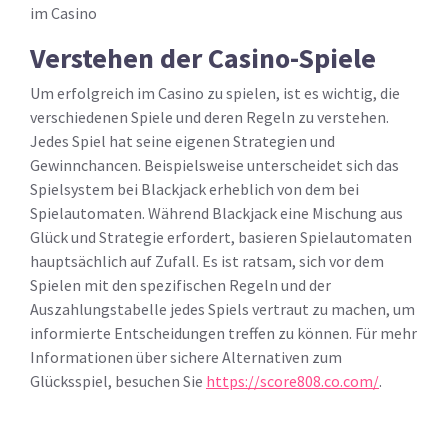
im Casino
Verstehen der Casino-Spiele
Um erfolgreich im Casino zu spielen, ist es wichtig, die
verschiedenen Spiele und deren Regeln zu verstehen.
Jedes Spiel hat seine eigenen Strategien und
Gewinnchancen. Beispielsweise unterscheidet sich das
Spielsystem bei Blackjack erheblich von dem bei
Spielautomaten. Während Blackjack eine Mischung aus
Glück und Strategie erfordert, basieren Spielautomaten
hauptsächlich auf Zufall. Es ist ratsam, sich vor dem
Spielen mit den spezifischen Regeln und der
Auszahlungstabelle jedes Spiels vertraut zu machen, um
informierte Entscheidungen treffen zu können. Für mehr
Informationen über sichere Alternativen zum
Glücksspiel, besuchen Sie
https://score808.co.com/
.