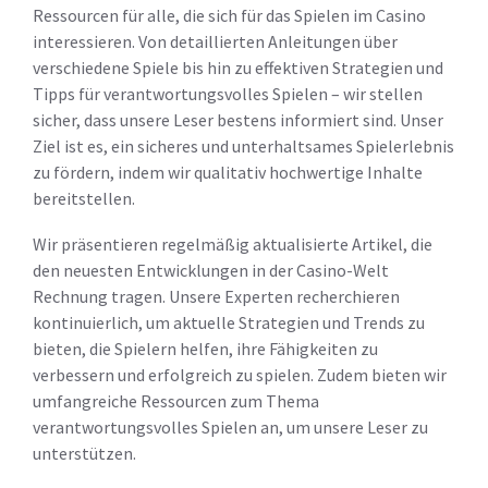
Ressourcen für alle, die sich für das Spielen im Casino
interessieren. Von detaillierten Anleitungen über
verschiedene Spiele bis hin zu effektiven Strategien und
Tipps für verantwortungsvolles Spielen – wir stellen
sicher, dass unsere Leser bestens informiert sind. Unser
Ziel ist es, ein sicheres und unterhaltsames Spielerlebnis
zu fördern, indem wir qualitativ hochwertige Inhalte
bereitstellen.
Wir präsentieren regelmäßig aktualisierte Artikel, die
den neuesten Entwicklungen in der Casino-Welt
Rechnung tragen. Unsere Experten recherchieren
kontinuierlich, um aktuelle Strategien und Trends zu
bieten, die Spielern helfen, ihre Fähigkeiten zu
verbessern und erfolgreich zu spielen. Zudem bieten wir
umfangreiche Ressourcen zum Thema
verantwortungsvolles Spielen an, um unsere Leser zu
unterstützen.