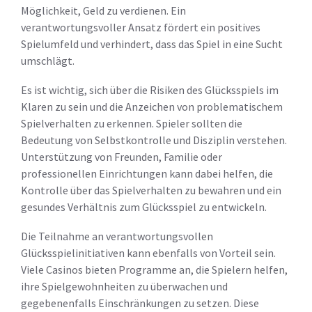
Möglichkeit, Geld zu verdienen. Ein
verantwortungsvoller Ansatz fördert ein positives
Spielumfeld und verhindert, dass das Spiel in eine Sucht
umschlägt.
Es ist wichtig, sich über die Risiken des Glücksspiels im
Klaren zu sein und die Anzeichen von problematischem
Spielverhalten zu erkennen. Spieler sollten die
Bedeutung von Selbstkontrolle und Disziplin verstehen.
Unterstützung von Freunden, Familie oder
professionellen Einrichtungen kann dabei helfen, die
Kontrolle über das Spielverhalten zu bewahren und ein
gesundes Verhältnis zum Glücksspiel zu entwickeln.
Die Teilnahme an verantwortungsvollen
Glücksspielinitiativen kann ebenfalls von Vorteil sein.
Viele Casinos bieten Programme an, die Spielern helfen,
ihre Spielgewohnheiten zu überwachen und
gegebenenfalls Einschränkungen zu setzen. Diese