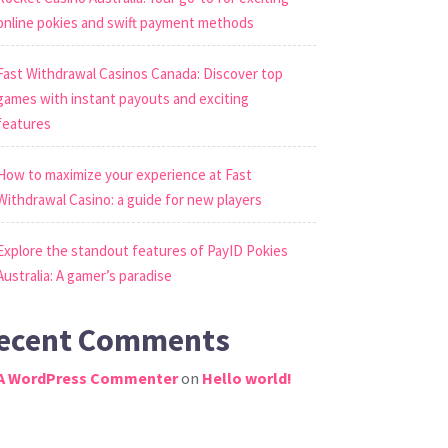
online pokies and swift payment methods
Fast Withdrawal Casinos Canada: Discover top
games with instant payouts and exciting
features
How to maximize your experience at Fast
Withdrawal Casino: a guide for new players
Explore the standout features of PayID Pokies
Australia: A gamer’s paradise
ecent Comments
A WordPress Commenter
on
Hello world!