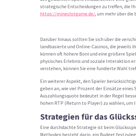
strategische Entscheidungen zu treffen, die 
https://mineslotgame.de/
, um mehr über die 
Darüber hinaus sollten Sie sich über die versc
landbasierte und Online-Casinos, die jeweils i
können oft höhere Boni und eine größere Spie
physisches Erlebnis und soziale Interaktion e
verstehen, können Sie eine fundierte Wahl tref
Ein weiterer Aspekt, den Spieler berücksichti
geben an, wie viel Prozent der Einsätze eines 
Auszahlungsquote bedeutet in der Regel besse
hohen RTP (Return to Player) zu wählen, um 
Strategien für das Glücks
Eine durchdachte Strategie ist beim Glücksspi
Methoden besteht darin, ein Budget festzulege