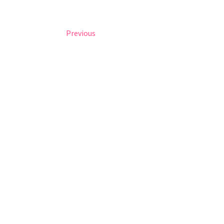
Post
Previous
Previous
Post
navigation