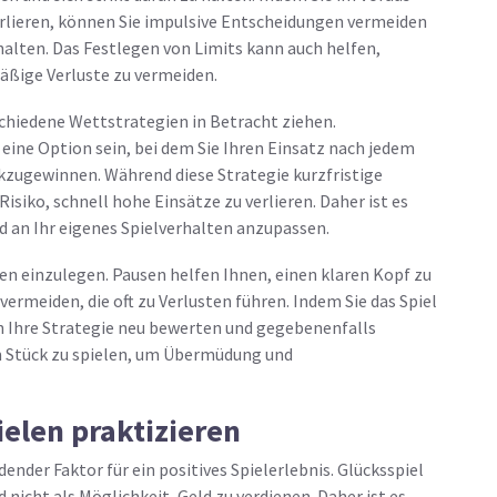
 verlieren, können Sie impulsive Entscheidungen vermeiden
halten. Das Festlegen von Limits kann auch helfen,
ßige Verluste zu vermeiden.
schiedene Wettstrategien in Betracht ziehen.
eine Option sein, bei dem Sie Ihren Einsatz nach jedem
ckzugewinnen. Während diese Strategie kurzfristige
isiko, schnell hohe Einsätze zu verlieren. Daher ist es
nd an Ihr eigenes Spielverhalten anzupassen.
sen einzulegen. Pausen helfen Ihnen, einen klaren Kopf zu
rmeiden, die oft zu Verlusten führen. Indem Sie das Spiel
ch Ihre Strategie neu bewerten und gegebenenfalls
am Stück zu spielen, um Übermüdung und
elen praktizieren
ender Faktor für ein positives Spielerlebnis. Glücksspiel
nicht als Möglichkeit, Geld zu verdienen. Daher ist es