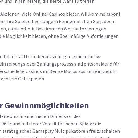
n und Ihnen helfen, die beste Wahl zu treffen.
d Aktionen. Viele Online-Casinos bieten Willkommensboni
nd Ihre Spielzeit verlängern können. Stellen Sie jedoch
esen, da sie oft mit bestimmten Wettanforderungen
n die Möglichkeit bieten, ohne übermäßige Anforderungen
eit der Plattform berücksichtigen. Eine intuitive
ein reibungsloser Zahlungsprozess sind entscheidend für
verschiedene Casinos im Demo-Modus aus, um ein Gefühl
 echtem Geld spielen.
er Gewinnmöglichkeiten
elerlebnis in einer neuen Dimension des
6 % und mittlerer Volatilität haben Spieler die
 strategisches Gameplay Multiplikatoren freizuschalten.