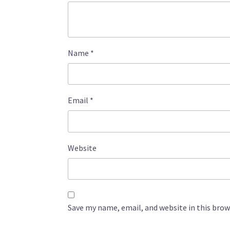
Name
*
Email
*
Website
Save my name, email, and website in this brow