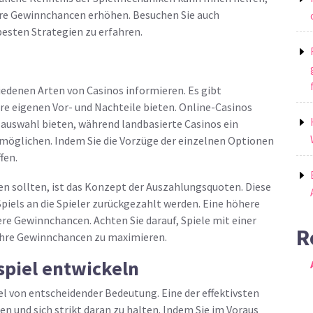
Ihre Gewinnchancen erhöhen. Besuchen Sie auch
besten Strategien zu erfahren.
hiedenen Arten von Casinos informieren. Es gibt
hre eigenen Vor- und Nachteile bieten. Online-Casinos
lauswahl bieten, während landbasierte Casinos ein
rmöglichen. Indem Sie die Vorzüge der einzelnen Optionen
fen.
gen sollten, ist das Konzept der Auszahlungsquoten. Diese
Spiels an die Spieler zurückgezahlt werden. Eine höhere
re Gewinnchancen. Achten Sie darauf, Spiele mit einer
R
Ihre Gewinnchancen zu maximieren.
spiel entwickeln
el von entscheidender Bedeutung. Eine der effektivsten
n und sich strikt daran zu halten. Indem Sie im Voraus