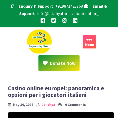
Skip
Enquiry & Support
: +919871423768
Email &
to
Support
: info@lakshyafordevelopment.org
content
Menu
Donate Now
Casino online europei: panoramica e
opzioni per i giocatori italiani
May 30, 2026
Lakshya
0 Comments