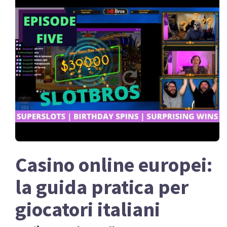
Casino online europei:
la guida pratica per
giocatori italiani