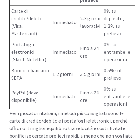
Carte di
0% su
credito/debito
2‑3 giorni
deposito,
Immediato
(Visa,
lavorativi
1‑2% su
Mastercard)
prelievo
Portafogli
0% su
Fino a 24
elettronici
Immediato
entrambe le
ore
(Skrill, Neteller)
operazioni
Bonifico bancario
0,5% sul
1‑2 giorni
3‑5 giorni
SEPA
prelievo
0% su
PayPal (dove
Fino a 24
Immediato
entrambe le
disponibile)
ore
operazioni
Per i giocatori italiani, i metodi più consigliati sono le
carte di credito/debito e i portafogli elettronici, perché
offrono il miglior equilibrio tra velocità e costi. Evitate i
bonifici se cercate prelievi rapidi, a meno che non vogliate