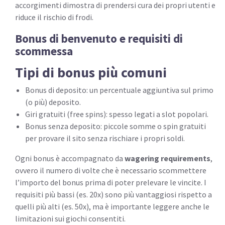
accorgimenti dimostra di prendersi cura dei propri utenti e
riduce il rischio di frodi.
Bonus di benvenuto e requisiti di
scommessa
Tipi di bonus più comuni
Bonus di deposito: un percentuale aggiuntiva sul primo
(o più) deposito.
Giri gratuiti (free spins): spesso legati a slot popolari.
Bonus senza deposito: piccole somme o spin gratuiti
per provare il sito senza rischiare i propri soldi.
Ogni bonus è accompagnato da
wagering requirements
,
ovvero il numero di volte che è necessario scommettere
l’importo del bonus prima di poter prelevare le vincite. I
requisiti più bassi (es. 20x) sono più vantaggiosi rispetto a
quelli più alti (es. 50x), ma è importante leggere anche le
limitazioni sui giochi consentiti.