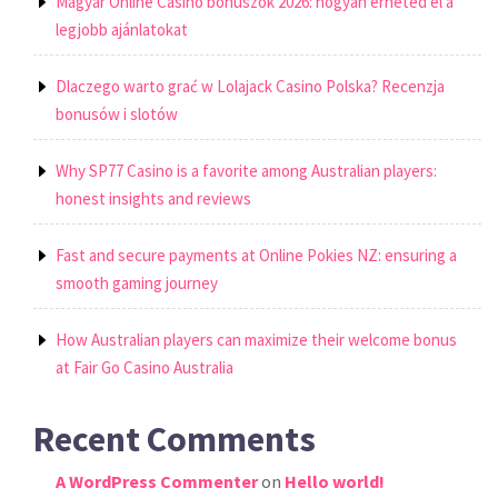
Magyar Online Casino bónuszok 2026: hogyan érheted el a
legjobb ajánlatokat
Dlaczego warto grać w Lolajack Casino Polska? Recenzja
bonusów i slotów
Why SP77 Casino is a favorite among Australian players:
honest insights and reviews
Fast and secure payments at Online Pokies NZ: ensuring a
smooth gaming journey
How Australian players can maximize their welcome bonus
at Fair Go Casino Australia
Recent Comments
A WordPress Commenter
on
Hello world!