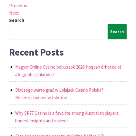
Post
Previous
Previous
Post
Next
Next
navigation
Post
Search
Search
Recent Posts
Magyar Online Casino bónuszok 2026: hogyan érheted el
a legjobb ajánlatokat
Dlaczego warto grać w Lolajack Casino Polska?
Recenzja bonusów i slotów
Why SP77 Casino is a favorite among Australian players:
honest insights and reviews