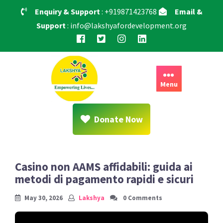
Skip
Enquiry & Support
: +919871423768
Email &
to
Support
: info@lakshyafordevelopment.org
content
Menu
Donate Now
Casino non AAMS affidabili: guida ai
metodi di pagamento rapidi e sicuri
May 30, 2026
Lakshya
0 Comments