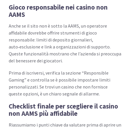
Gioco responsabile nei casino non
AAMS
Anche se il sito non è sotto la AAMS, un operatore
affidabile dovrebbe offrire strumenti di gioco
responsabile: limiti di deposito giornalieri,
auto‑esclusione e link a organizzazioni di supporto.
Queste funzionalità mostrano che l’azienda si preoccupa
del benessere dei giocatori.
Prima di iscriversi, verifica la sezione “Responsible
Gaming” e controlla se è possibile impostare limiti
personalizzati. Se trovi un casino che non fornisce
queste opzioni, è un chiaro segnale di allarme.
Checklist finale per scegliere il casino
non AAMS più affidabile
Riassumiamo i punti chiave da valutare prima di aprire un