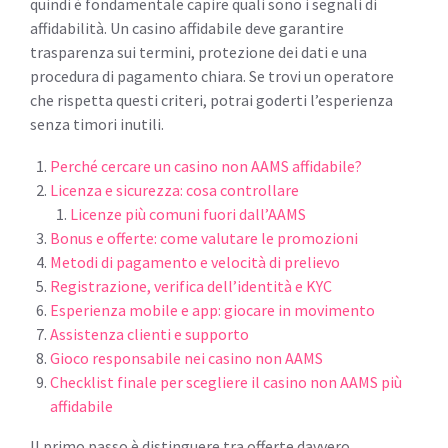
quindi è fondamentale capire quali sono i segnali di
affidabilità. Un casino affidabile deve garantire
trasparenza sui termini, protezione dei dati e una
procedura di pagamento chiara. Se trovi un operatore
che rispetta questi criteri, potrai goderti l’esperienza
senza timori inutili.
Perché cercare un casino non AAMS affidabile?
Licenza e sicurezza: cosa controllare
Licenze più comuni fuori dall’AAMS
Bonus e offerte: come valutare le promozioni
Metodi di pagamento e velocità di prelievo
Registrazione, verifica dell’identità e KYC
Esperienza mobile e app: giocare in movimento
Assistenza clienti e supporto
Gioco responsabile nei casino non AAMS
Checklist finale per scegliere il casino non AAMS più
affidabile
Il primo passo è distinguere tra offerte davvero