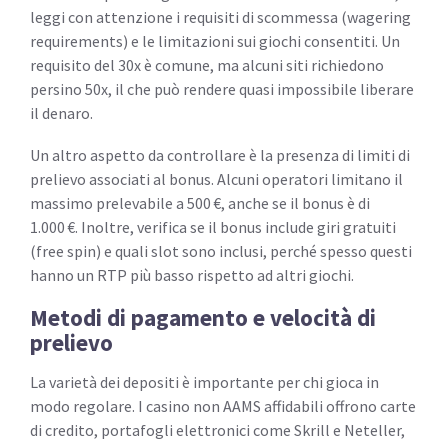
leggi con attenzione i requisiti di scommessa (wagering
requirements) e le limitazioni sui giochi consentiti. Un
requisito del 30x è comune, ma alcuni siti richiedono
persino 50x, il che può rendere quasi impossibile liberare
il denaro.
Un altro aspetto da controllare è la presenza di limiti di
prelievo associati al bonus. Alcuni operatori limitano il
massimo prelevabile a 500 €, anche se il bonus è di
1.000 €. Inoltre, verifica se il bonus include giri gratuiti
(free spin) e quali slot sono inclusi, perché spesso questi
hanno un RTP più basso rispetto ad altri giochi.
Metodi di pagamento e velocità di
prelievo
La varietà dei depositi è importante per chi gioca in
modo regolare. I casino non AAMS affidabili offrono carte
di credito, portafogli elettronici come Skrill e Neteller,