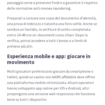
passaggio serve a prevenire frodi e a garantire il rispetto
delle normative anti‑money‑laundering.
Preparati a caricare una copia del documento d’identità,
una prova di indirizzo e talvolta una foto selfie. Anche se
sembra un fastidio, la verifica è di solito completata
entro 24‑48 ore se i documenti sono chiari. Dopo la
verifica, potrai accedere a tutti i bonus e a limiti di
prelievo più alti.
Esperienza mobile e app: giocare in
movimento
Molti giocatori preferiscono giocare da smartphone o
tablet, quindi un casino non AAMS affidabile deve offrire
una piattaforma mobile ottimizzata. Alcuni operatori
hanno sviluppato app native per iOS e Android, altri
propongono una versione web responsiva che funziona
bene su tutti i dispositivi.