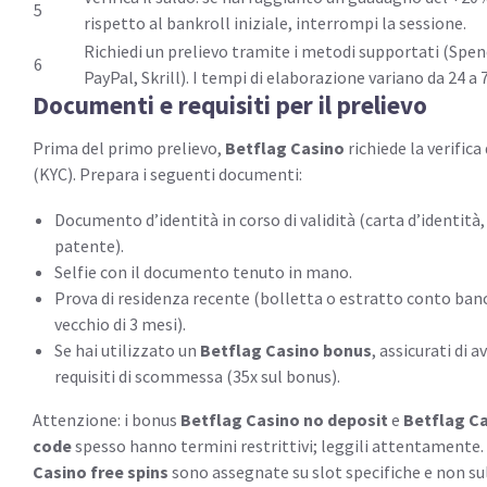
5
rispetto al bankroll iniziale, interrompi la sessione.
Richiedi un prelievo tramite i metodi supportati (Spen
6
PayPal, Skrill). I tempi di elaborazione variano da 24 a 
Documenti e requisiti per il prelievo
Prima del primo prelievo,
Betflag Casino
richiede la verifica
(KYC). Prepara i seguenti documenti:
Documento d’identità in corso di validità (carta d’identità
patente).
Selfie con il documento tenuto in mano.
Prova di residenza recente (bolletta o estratto conto banc
vecchio di 3 mesi).
Se hai utilizzato un
Betflag Casino bonus
, assicurati di a
requisiti di scommessa (35x sul bonus).
Attenzione: i bonus
Betflag Casino no deposit
e
Betflag C
code
spesso hanno termini restrittivi; leggili attentamente.
Casino free spins
sono assegnate su slot specifiche e non sul