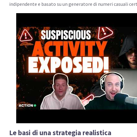
indipendente e basato su un generatore di numeri casuali cert
Le basi di una strategia realistica