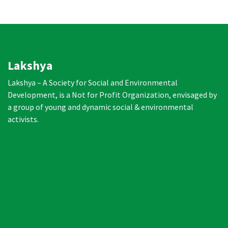
Lakshya
Lakshya – A Society for Social and Environmental
Development, is a Not for Profit Organization, envisaged by
a group of young and dynamic social & environmental
activists.