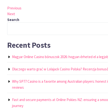
Post
Previous
Previous
Post
Next
Next
navigation
Post
Search
Recent Posts
Magyar Online Casino bónuszok 2026: hogyan érheted el a legjob
Dlaczego warto grać w Lolajack Casino Polska? Recenzja bonusó
Why SP77 Casino is a favorite among Australian players: honest 
reviews
Fast and secure payments at Online Pokies NZ: ensuring a smo
journey