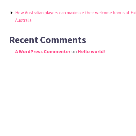
How Australian players can maximize their welcome bonus at Fai
Australia
Recent Comments
A WordPress Commenter
on
Hello world!