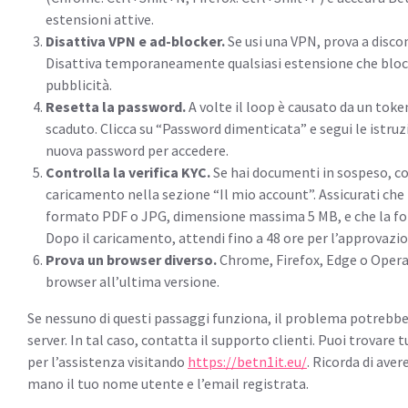
estensioni attive.
Disattiva VPN e ad-blocker.
Se usi una VPN, prova a disco
Disattiva temporaneamente qualsiasi estensione che blocc
pubblicità.
Resetta la password.
A volte il loop è causato da un toke
scaduto. Clicca su “Password dimenticata” e segui le istruzi
nuova password per accedere.
Controlla la verifica KYC.
Se hai documenti in sospeso, c
caricamento nella sezione “Il mio account”. Assicurati che i
formato PDF o JPG, dimensione massima 5 MB, e che la foto
Dopo il caricamento, attendi fino a 48 ore per l’approvazio
Prova un browser diverso.
Chrome, Firefox, Edge o Opera.
browser all’ultima versione.
Se nessuno di questi passaggi funziona, il problema potrebbe 
server. In tal caso, contatta il supporto clienti. Puoi trovare tu
per l’assistenza visitando
https://betn1it.eu/
. Ricorda di aver
mano il tuo nome utente e l’email registrata.