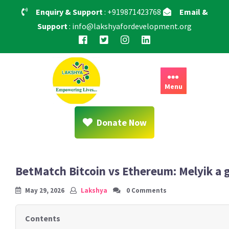
Skip
Enquiry & Support
: +919871423768
Email &
to
Support
: info@lakshyafordevelopment.org
content
Menu
Donate Now
BetMatch Bitcoin vs Ethereum: Melyik a 
May 29, 2026
Lakshya
0 Comments
Contents