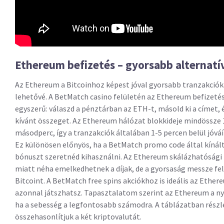
Ethereum befizetés – gyorsabb alternatí
Az Ethereum a Bitcoinhoz képest jóval gyorsabb tranzakciók
lehetővé. A BetMatch casino felületén az Ethereum befizeté
egyszerű: válaszd a pénztárban az ETH-t, másold ki a címet, é
kívánt összeget. Az Ethereum hálózat blokkideje mindössze 
másodperc, így a tranzakciók általában 1-5 percen belül jóváí
Ez különösen előnyös, ha a BetMatch promo code által kínál
bónuszt szeretnéd kihasználni. Az Ethereum skálázhatósági
miatt néha emelkedhetnek a díjak, de a gyorsaság messze fel
Bitcoint. A BetMatch free spins akciókhoz is ideális az Ethe
azonnal játszhatsz. Tapasztalatom szerint az Ethereum a ny
ha a sebesség a legfontosabb számodra. A táblázatban rész
összehasonlítjuk a két kriptovalutát.