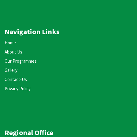
Navigation Links
Home
About Us
Our Programmes
Gallery
Contact-Us
Privacy Policy
Regional Office