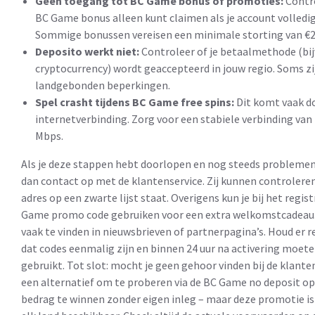
Geen toegang tot BC Game bonus of promoties:
Contro
BC Game bonus alleen kunt claimen als je account volledig 
Sommige bonussen vereisen een minimale storting van €2
Deposito werkt niet:
Controleer of je betaalmethode (bijv.
cryptocurrency) wordt geaccepteerd in jouw regio. Soms zi
landgebonden beperkingen.
Spel crasht tijdens BC Game free spins:
Dit komt vaak d
internetverbinding. Zorg voor een stabiele verbinding van
Mbps.
Als je deze stappen hebt doorlopen en nog steeds probleme
dan contact op met de klantenservice. Zij kunnen controleren
adres op een zwarte lijst staat. Overigens kun je bij het regis
Game promo code gebruiken voor een extra welkomstcadeau. 
vaak te vinden in nieuwsbrieven of partnerpagina’s. Houd er 
dat codes eenmalig zijn en binnen 24 uur na activering moet
gebruikt. Tot slot: mocht je geen gehoor vinden bij de klanten
een alternatief om te proberen via de BC Game no deposit op
bedrag te winnen zonder eigen inleg – maar deze promotie is n