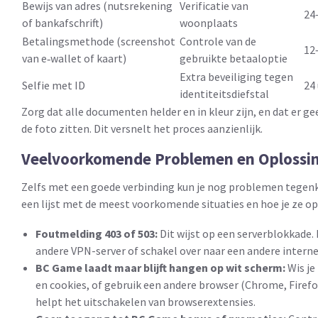
Bewijs van adres (nutsrekening
Verificatie van
24
of bankafschrift)
woonplaats
Betalingsmethode (screenshot
Controle van de
12
van e‑wallet of kaart)
gebruikte betaaloptie
Extra beveiliging tegen
Selfie met ID
24
identiteitsdiefstal
Zorg dat alle documenten helder en in kleur zijn, en dat er ge
de foto zitten. Dit versnelt het proces aanzienlijk.
Veelvoorkomende Problemen en Oplossi
Zelfs met een goede verbinding kun je nog problemen tegenk
een lijst met de meest voorkomende situaties en hoe je ze op
Foutmelding 403 of 503:
Dit wijst op een serverblokkade.
andere VPN-server of schakel over naar een andere intern
BC Game laadt maar blijft hangen op wit scherm:
Wis je
en cookies, of gebruik een andere browser (Chrome, Firefo
helpt het uitschakelen van browserextensies.