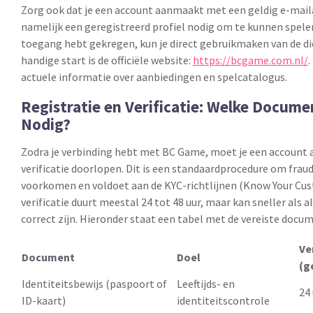
Zorg ook dat je een account aanmaakt met een geldig e-maila
namelijk een geregistreerd profiel nodig om te kunnen spelen
toegang hebt gekregen, kun je direct gebruikmaken van de d
handige start is de officiële website:
https://bcgame.com.nl/
.
actuele informatie over aanbiedingen en spelcatalogus.
Registratie en Verificatie: Welke Docume
Nodig?
Zodra je verbinding hebt met BC Game, moet je een account
verificatie doorlopen. Dit is een standaardprocedure om fraud
voorkomen en voldoet aan de KYC-richtlijnen (Know Your Cus
verificatie duurt meestal 24 tot 48 uur, maar kan sneller als
correct zijn. Hieronder staat een tabel met de vereiste docu
Ve
Document
Doel
(g
Identiteitsbewijs (paspoort of
Leeftijds- en
24
ID-kaart)
identiteitscontrole