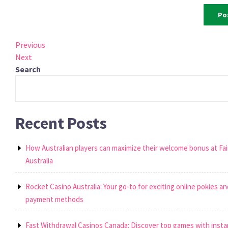
Post
Previous
Previous
Post
Next
Next
navigation
Post
Search
Recent Posts
How Australian players can maximize their welcome bonus at Fai
Australia
Rocket Casino Australia: Your go-to for exciting online pokies an
payment methods
Fast Withdrawal Casinos Canada: Discover top games with inst