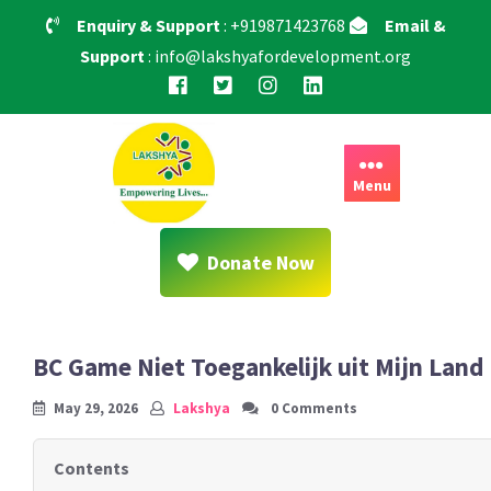
Skip
Enquiry & Support
: +919871423768
Email &
to
Support
: info@lakshyafordevelopment.org
content
Menu
Donate Now
BC Game Niet Toegankelijk uit Mijn Land
May 29, 2026
Lakshya
0 Comments
Contents