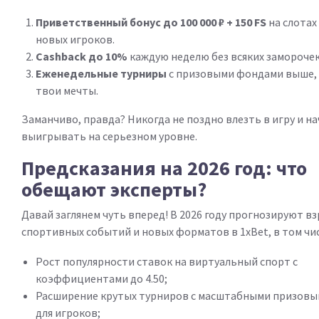
Приветственный бонус до 100 000 ₽ + 150 FS
на слотах
новых игроков.
Cashback до 10%
каждую неделю без всяких заморочек
Еженедельные турниры
с призовыми фондами выше,
твои мечты.
Заманчиво, правда? Никогда не поздно влезть в игру и н
выигрывать на серьезном уровне.
Предсказания на 2026 год: что
обещают эксперты?
Давай заглянем чуть вперед! В 2026 году прогнозируют в
спортивных событий и новых форматов в 1xBet, в том чис
Рост популярности ставок на виртуальный спорт с
коэффициентами до 4.50;
Расширение крутых турниров с масштабными призов
для игроков;