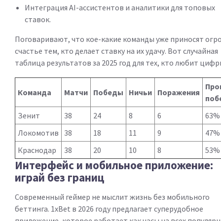
Интеграция AI-ассистентов и аналитики для топовых
ставок.
Поговаривают, что кое-какие команды уже приносят огр
счастье тем, кто делает ставку на их удачу. Вот случайная
таблица результатов за 2025 год для тех, кто любит цифр
Про
Команда
Матчи
Победы
Ничьи
Поражения
поб
Зенит
38
24
8
6
63%
Локомотив
38
18
11
9
47%
Краснодар
38
20
10
8
53%
Интерфейс и мобильное приложение:
играй без границ
Современный геймер не мыслит жизнь без мобильного
беттинга. 1xBet в 2026 году предлагает суперудобное
приложение, которое работает как часы на всех популяр