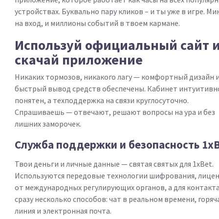
устройствах. Буквально пару кликов – и ты уже в игре. Ми
на вход, и миллионы событий в твоем кармане.
Используй официальный сайт 
скачай приложение
Никаких тормозов, никакого лагу — комфортный дизайн 
быстрый вывод средств обеспечены. Кабинет интуитивн
понятен, а техподдержка на связи круглосуточно.
Спрашиваешь — отвечают, решают вопросы на ура и без
лишних заморочек.
Служба поддержки и безопасность 1x
Твои деньги и личные данные — святая святых для 1xBet.
Используются передовые технологии шифрования, лице
от международных регулирующих органов, а для контакта
сразу несколько способов: чат в реальном времени, горяч
линия и электронная почта.