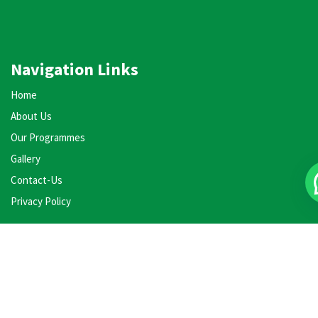
Navigation Links
Home
About Us
Our Programmes
Gallery
Contact-Us
Privacy Policy
Regional Office