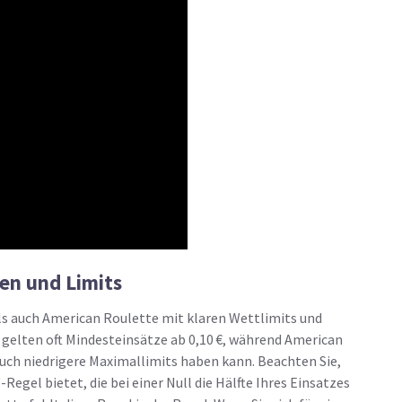
en und Limits
s auch American Roulette mit klaren Wettlimits und
gelten oft Mindesteinsätze ab 0,10 €, während American
uch niedrigere Maximallimits haben kann. Beachten Sie,
Regel bietet, die bei einer Null die Hälfte Ihres Einsatzes