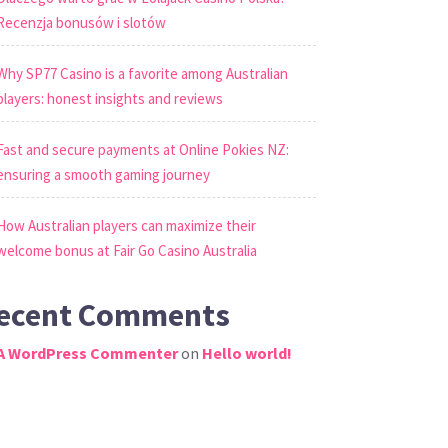
Recenzja bonusów i slotów
Why SP77 Casino is a favorite among Australian
players: honest insights and reviews
Fast and secure payments at Online Pokies NZ:
ensuring a smooth gaming journey
How Australian players can maximize their
welcome bonus at Fair Go Casino Australia
ecent Comments
A WordPress Commenter
on
Hello world!