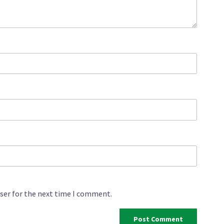
ser for the next time I comment.