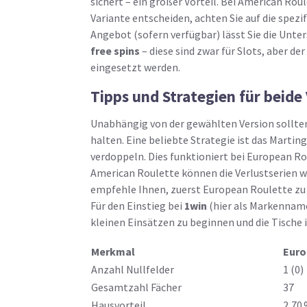
sichert – ein großer Vorteil. Bei American Roul
Variante entscheiden, achten Sie auf die spez
Angebot (sofern verfügbar) lässt Sie die Unte
free spins
– diese sind zwar für Slots, aber d
eingesetzt werden.
Tipps und Strategien für beide
Unabhängig von der gewählten Version sollt
halten. Eine beliebte Strategie ist das Marti
verdoppeln. Dies funktioniert bei European Rou
American Roulette können die Verlustserien we
empfehle Ihnen, zuerst European Roulette zu ü
Für den Einstieg bei
1win
(hier als Markenname
kleinen Einsätzen zu beginnen und die Tische
Merkmal
Euro
Anzahl Nullfelder
1 (0)
Gesamtzahl Fächer
37
Hausvorteil
2,70