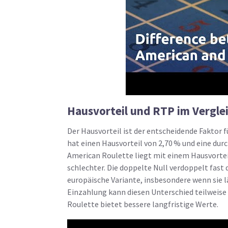
Hausvorteil und RTP im Vergle
Der Hausvorteil ist der entscheidende Faktor 
hat einen Hausvorteil von 2,70 % und eine dur
American Roulette liegt mit einem Hausvorteil
schlechter. Die doppelte Null verdoppelt fast 
europäische Variante, insbesondere wenn sie 
Einzahlung kann diesen Unterschied teilweise 
Roulette bietet bessere langfristige Werte.