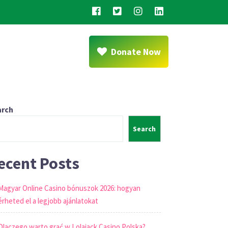
Donate Now
arch
Search
ecent Posts
Magyar Online Casino bónuszok 2026: hogyan
érheted el a legjobb ajánlatokat
Dlaczego warto grać w Lolajack Casino Polska?