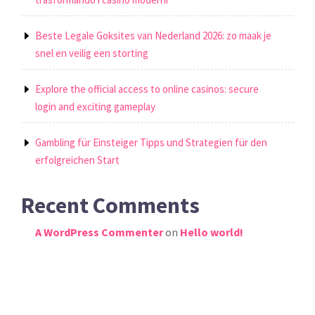
Beste Legale Goksites van Nederland 2026: zo maak je
snel en veilig een storting
Explore the official access to online casinos: secure
login and exciting gameplay
Gambling für Einsteiger Tipps und Strategien für den
erfolgreichen Start
Recent Comments
A WordPress Commenter
on
Hello world!