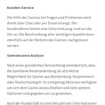
Kunden-Service
Die Hilfe des Casinos bei Fragen und Problemen wird
direkt über Chat oder per Email erlangt. Der
Kundendienst bietet eine Unterstützung rund um die
Uhr an. Die Beschreibung aller wichtigen Aspekte kann
ebenfalls auf der Website des Casinos nachgelesen
werden.
Gemeinsame Analyse
Nach einer gründlichen Betrachtung wird deutlich, dass
die Spielbank Neubrandenburg als attraktive
Möglichkeit für Spieler aus Mecklenburg-Vorpommern
oder Deutschland gilt. Es sind genug Aktionen verfügbar
um sich dem Casino anzuschließen und viele weitere
Optionen sind gegeben um zu gewinnen.
Auch der Kundschaft ist eine Vielzahl von Informationen