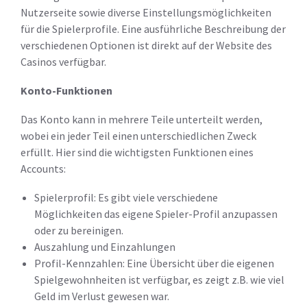
Nutzerseite sowie diverse Einstellungsmöglichkeiten
für die Spielerprofile. Eine ausführliche Beschreibung der
verschiedenen Optionen ist direkt auf der Website des
Casinos verfügbar.
Konto-Funktionen
Das Konto kann in mehrere Teile unterteilt werden,
wobei ein jeder Teil einen unterschiedlichen Zweck
erfüllt. Hier sind die wichtigsten Funktionen eines
Accounts:
Spielerprofil: Es gibt viele verschiedene
Möglichkeiten das eigene Spieler-Profil anzupassen
oder zu bereinigen.
Auszahlung und Einzahlungen
Profil-Kennzahlen: Eine Übersicht über die eigenen
Spielgewohnheiten ist verfügbar, es zeigt z.B. wie viel
Geld im Verlust gewesen war.