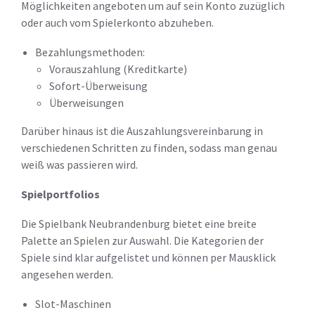
Möglichkeiten angeboten um auf sein Konto zuzüglich
oder auch vom Spielerkonto abzuheben.
Bezahlungsmethoden:
Vorauszahlung (Kreditkarte)
Sofort-Überweisung
Überweisungen
Darüber hinaus ist die Auszahlungsvereinbarung in
verschiedenen Schritten zu finden, sodass man genau
weiß was passieren wird.
Spielportfolios
Die Spielbank Neubrandenburg bietet eine breite
Palette an Spielen zur Auswahl. Die Kategorien der
Spiele sind klar aufgelistet und können per Mausklick
angesehen werden.
Slot-Maschinen