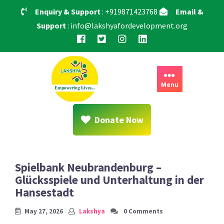
Skip
Enquiry & Support
: +919871423768
Email &
to
Support
: info@lakshyafordevelopment.org
content
Menu
Donate Now
Spielbank Neubrandenburg –
Glücksspiele und Unterhaltung in der
Hansestadt
May 27, 2026
Lakshya
0 Comments