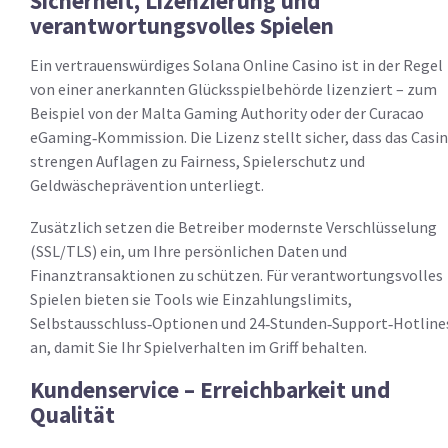
Sicherheit, Lizenzierung und
verantwortungsvolles Spielen
Ein vertrauenswürdiges Solana Online Casino ist in der Regel
von einer anerkannten Glücksspielbehörde lizenziert – zum
Beispiel von der Malta Gaming Authority oder der Curacao
eGaming‑Kommission. Die Lizenz stellt sicher, dass das Casi
strengen Auflagen zu Fairness, Spielerschutz und
Geldwäscheprävention unterliegt.
Zusätzlich setzen die Betreiber modernste Verschlüsselung
(SSL/TLS) ein, um Ihre persönlichen Daten und
Finanztransaktionen zu schützen. Für verantwortungsvolles
Spielen bieten sie Tools wie Einzahlungslimits,
Selbstausschluss‑Optionen und 24‑Stunden‑Support‑Hotline
an, damit Sie Ihr Spielverhalten im Griff behalten.
Kundenservice – Erreichbarkeit und
Qualität