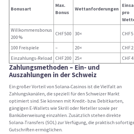
Max.
Einsa
Bonusart
Wettanforderungen
Bonus
pro
Wett
Willkommensbonus
CHF 500
30×
CHF 5
200 %
100 Freispiele
–
20×
CHF 2
Einzahlungs‑Reload
CHF 200
25×
CHF 4
Zahlungsmethoden – Ein- und
Auszahlungen in der Schweiz
Ein großer Vorteil von Solana‑Casinos ist die Vielfalt an
Zahlungskanälen, die speziell für den Schweizer Markt
optimiert sind. Sie können mit Kredit‑ bzw. Debitkarten,
gängigen E‑Wallets wie Skrill oder Neteller sowie per
Banküberweisung einzahlen. Zusätzlich stehen direkte
Solana‑Transfers (SOL) zur Verfügung, die praktisch sofortig
Gutschriften ermöglichen.