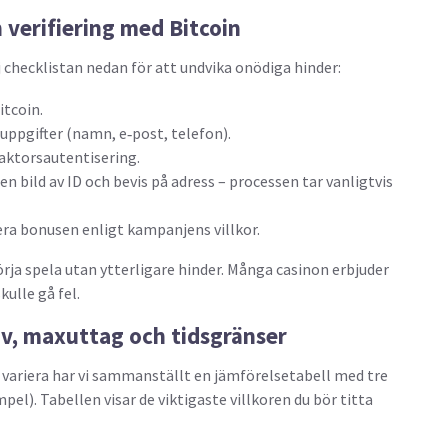
 verifiering med Bitcoin
 checklistan nedan för att undvika onödiga hinder:
itcoin.
nuppgifter (namn, e‑post, telefon).
faktorsautentisering.
en bild av ID och bevis på adress – processen tar vanligtvis
era bonusen enligt kampanjens villkor.
örja spela utan ytterligare hinder. Många casinon erbjuder
ulle gå fel.
av, maxuttag och tidsgränser
an variera har vi sammanställt en jämförelsetabell med tre
el). Tabellen visar de viktigaste villkoren du bör titta