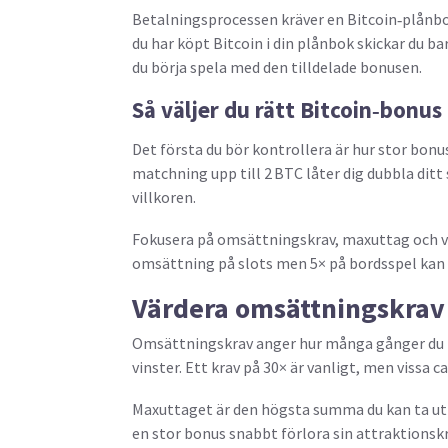
Betalningsprocessen kräver en Bitcoin‑plånbo
du har köpt Bitcoin i din plånbok skickar du b
du börja spela med den tilldelade bonusen.
Så väljer du rätt Bitcoin‑bonus
Det första du bör kontrollera är hur stor bonus
matchning upp till 2 BTC låter dig dubbla ditt
villkoren.
Fokusera på omsättningskrav, maxuttag och v
omsättning på slots men 5× på bordsspel kan 
Värdera omsättningskrav
Omsättningskrav anger hur många gånger du 
vinster. Ett krav på 30× är vanligt, men vissa 
Maxuttaget är den högsta summa du kan ta ut 
en stor bonus snabbt förlora sin attraktionskr