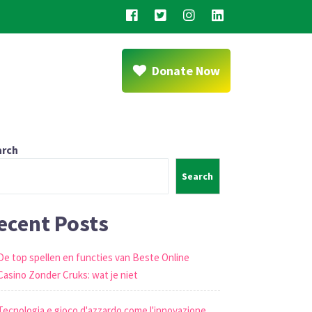
Donate Now
arch
Search
ecent Posts
De top spellen en functies van Beste Online
Casino Zonder Cruks: wat je niet
Tecnologia e gioco d'azzardo come l'innovazione