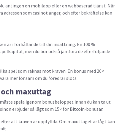
k, antingen en mobilapp eller en webbaserad tjänst. När
ara adressen som casinot anger, och efter bekräftelse kan
en är i förhållande till din insättning. En 100 %
 spelkapital, men du bör också jämföra de efterföljande
ilka spel som räknas mot kraven. En bonus med 20×
vara mer lönsam om du föredrar slots.
 och maxuttag
måste spela igenom bonusbeloppet innan du kan ta ut
casinon erbjuder så lågt som 15× för Bitcoin‑bonusar.
efter att kraven är uppfyllda. Om maxuttaget är lågt kan
aft.