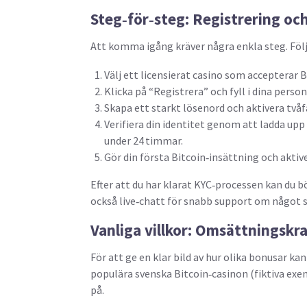
Steg‑för‑steg: Registrering och
Att komma igång kräver några enkla steg. Följ
Välj ett licensierat casino som accepterar B
Klicka på “Registrera” och fyll i dina perso
Skapa ett starkt lösenord och aktivera två
Verifiera din identitet genom att ladda upp 
under 24 timmar.
Gör din första Bitcoin‑insättning och aktiv
Efter att du har klarat KYC‑processen kan du b
också live‑chatt för snabb support om något sk
Vanliga villkor: Omsättningskr
För att ge en klar bild av hur olika bonusar k
populära svenska Bitcoin‑casinon (fiktiva exemp
på.