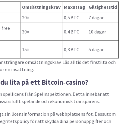
Omsättningskrav
Maxuttag
Giltighetstid
20×
0,5 BTC
7 dagar
0 free
30×
0,4 BTC
10 dagar
15×
0,3 BTC
5 dagar
 strängare omsättningskrav. Läs alltid det finstilta och
ör en insättning.
du lita på ett Bitcoin‑casino?
en spellicens från Spelinspektionen. Detta innebär att
 ansvarsfullt spelande och ekonomisk transparens.
ligt sin licensinformation på webbplatsens fot. Dessutom
tegritetspolicy för att skydda dina personuppgifter och