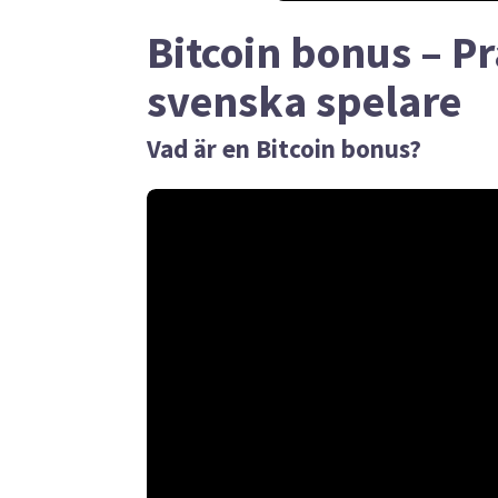
Bitcoin bonus – Pr
svenska spelare
Vad är en Bitcoin bonus?