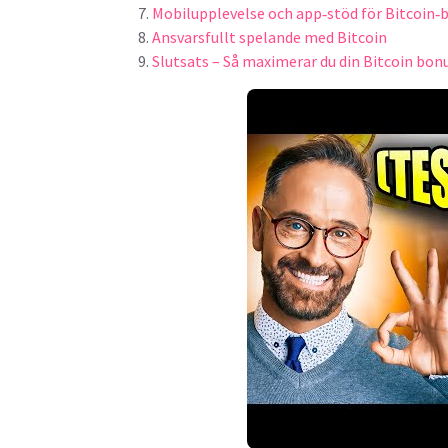
Mobilupplevelse och app‑stöd för Bitcoin‑
Ansvarsfullt spelande med Bitcoin
Slutsats – Så maximerar du din Bitcoin bon