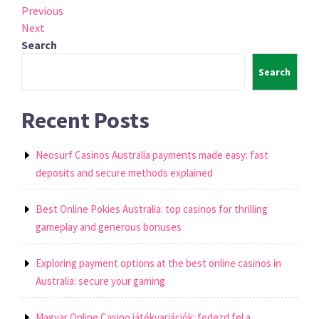
Post
Previous
Previous
Post
Next
Next
navigation
Post
Search
Search
Recent Posts
Neosurf Casinos Australia payments made easy: fast
deposits and secure methods explained
Best Online Pokies Australia: top casinos for thrilling
gameplay and generous bonuses
Exploring payment options at the best online casinos in
Australia: secure your gaming
Magyar Online Casino játékvariációk: fedezd fel a