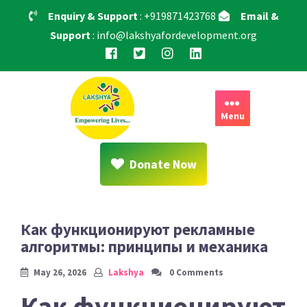
Skip
Enquiry & Support
: +919871423768
Email &
to
Support
: info@lakshyafordevelopment.org
content
Menu
Donate Now
Как функционируют рекламные
алгоритмы: принципы и механика
May 26, 2026
Lakshya
0 Comments
Как функционируют