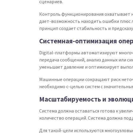
сценариев.
Контроль функционирования охватывает н
дает-возможность находить ошибки плюс 
принцип создает стабильность и предска
Системная-оптимизация опе
Digital-платформы автоматизируют многоч
передача сообщений, анализ данных или с
уменьшает давление и оптимизирует выпо
Машинные операции сокращают риск неточ
необходимо с-целью систем с значительным
Масштабируемость и эволюц
Система должна оставаться готова к увели
количество операций. Система должна подд
Для такой-цели используются многоузловы