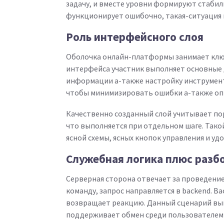
задачу, и вместе уровни формируют стабил
функционирует ошибочно, такая-ситуация 
Роль интерфейсного слоя
Оболочка онлайн-платформы занимает клю
интерфейса участник выполняет основные 
информации а-также настройку инструмен
чтобы минимизировать ошибки а-также оп
Качественно созданный слой учитывает по
что выполняется при отдельном шаге. Тако
ясной схемы, ясных кнопок управления и у
Служебная логика плюс разб
Серверная сторона отвечает за проведение
команду, запрос направляется в backend. B
возвращает реакцию. Данный сценарий вып
поддерживает обмен среди пользователем