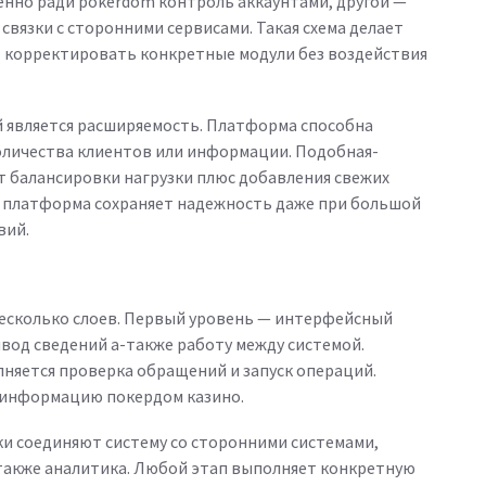
енно ради pokerdom контроль аккаунтами, другой —
связки с сторонними сервисами. Такая схема делает
 корректировать конкретные модули без воздействия
 является расширяемость. Платформа способна
количества клиентов или информации. Подобная-
т балансировки нагрузки плюс добавления свежих
 платформа сохраняет надежность даже при большой
вий.
несколько слоев. Первый уровень — интерфейсный
вод сведений а-также работу между системой.
лняется проверка обращений и запуск операций.
т информацию покердом казино.
ки соединяют систему со сторонними системами,
-также аналитика. Любой этап выполняет конкретную