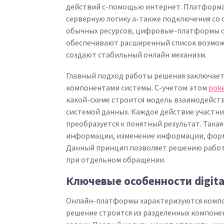
действий с-помощью интернет. Платформа 
серверную логику а-также подключения со
обычных ресурсов, цифровые-платформы с
обеспечивают расширенный список возмож
создают стабильный онлайн механизм.
Главный подход работы решения заключает
компонентами системы. С-учетом этом
pok
какой-схеме строится модель взаимодейст
системой данных. Каждое действие участни
преобразуется к понятный результат. Так
информации, изменение информации, форм
Данный принцип позволяет решению работ
при отдельном обращении.
Ключевые особенности digit
Онлайн-платформы характеризуются компон
решение строится из разделенных компоне