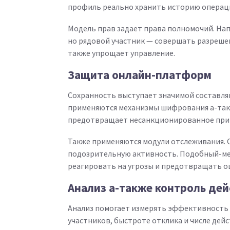
профиль реально хранить историю операц
Модель прав задает права полномочий. На
но рядовой участник — совершать разреше
также упрощает управление.
Защита онлайн-платформ
Сохранность выступает значимой составл
применяются механизмы шифрования а-так
предотвращает несанкционированное при
Также применяются модули отслеживания.
подозрительную активность. Подобный-м
реагировать на угрозы и предотвращать о
Анализ а-также контроль дей
Анализ помогает измерять эффективность 
участников, быстроте отклика и числе дей