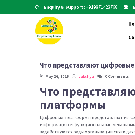
Skip
Enquiry & Support
: +919871423768
to
content
H
Co
Что представляют цифровы
May 26, 2026
Lakshya
0 Comments
Что представля
платформы
Цифровые-платформы представляют из-себ
информацию и функциональные механизмы 
задействуются ради организации связи для 