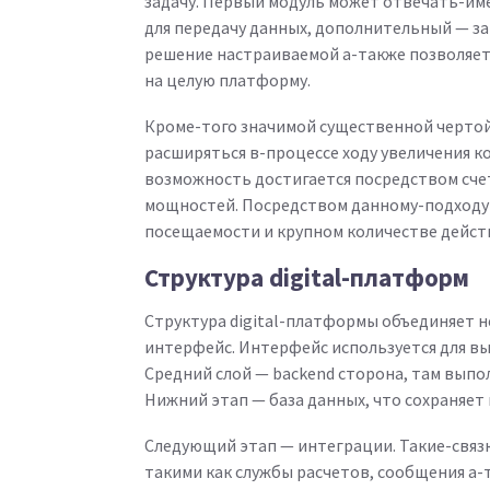
задачу. Первый модуль может отвечать-им
для передачу данных, дополнительный — за 
решение настраиваемой а-также позволяет
на целую платформу.
Кроме-того значимой существенной чертой
расширяться в-процессе ходу увеличения 
возможность достигается посредством сче
мощностей. Посредством данному-подходу
посещаемости и крупном количестве дейст
Структура digital-платформ
Структура digital-платформы объединяет 
интерфейс. Интерфейс используется для вы
Средний слой — backend сторона, там выпо
Нижний этап — база данных, что сохраняе
Следующий этап — интеграции. Такие-связ
такими как службы расчетов, сообщения а