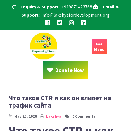
Skip
Enquiry & Support
: +919871423768
Email &
to
Support
: info@lakshyafordevelopment.org
content
Menu
Donate Now
Что такое CTR и как он влияет на
трафик сайта
May 25, 2026
Lakshya
0 Comments
Что такое CTR и как