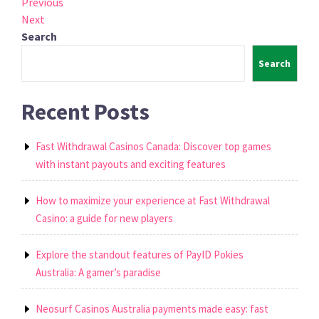
Post
Previous
Previous
Post
Next
Next
navigation
Post
Search
Search
Recent Posts
Fast Withdrawal Casinos Canada: Discover top games
with instant payouts and exciting features
How to maximize your experience at Fast Withdrawal
Casino: a guide for new players
Explore the standout features of PayID Pokies
Australia: A gamer’s paradise
Neosurf Casinos Australia payments made easy: fast