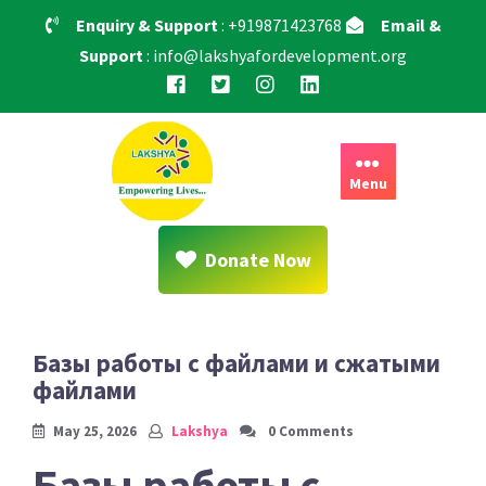
Skip
Enquiry & Support
: +919871423768
Email &
to
Support
: info@lakshyafordevelopment.org
content
Menu
Donate Now
Базы работы с файлами и сжатыми
файлами
May 25, 2026
Lakshya
0 Comments
Базы работы с