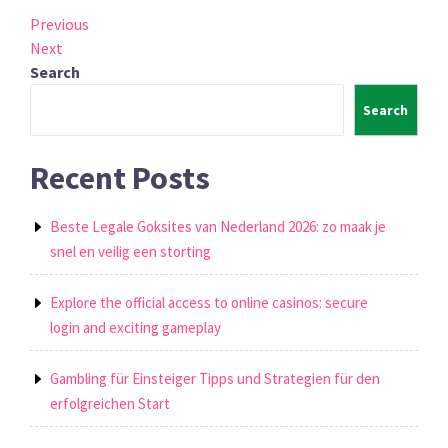
Post
Previous
Previous
Post
Next
Next
navigation
Post
Search
Search
Recent Posts
Beste Legale Goksites van Nederland 2026: zo maak je
snel en veilig een storting
Explore the official access to online casinos: secure
login and exciting gameplay
Gambling für Einsteiger Tipps und Strategien für den
erfolgreichen Start