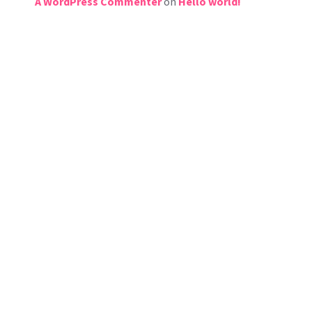
A WordPress Commenter
on
Hello world!