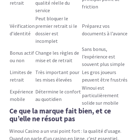
retrait
qualité réelle du
friction
service
Peut bloquer le
Vérification
premier retrait si le
Préparez vos
d’identité
dossier est
documents à l’avance
incomplet
Sans bonus,
Bonus actif
Change les règles de
l’expérience est
ou non
mise et de retrait
souvent plus simple
Limites de
Très important pour
Les gros joueurs
retrait
les mises élevées
peuvent être frustrés
Winoui est
Expérience
Détermine le confort
particulièrement
mobile
au quotidien
solide sur mobile
Ce que la marque fait bien, et ce
qu’elle ne résout pas
Winoui Casino a un vrai point fort : la qualité d’usage.
Quand on parle d’un casino en ligne, c’est essentiel,