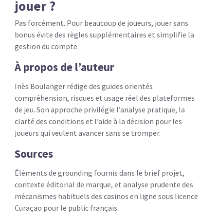
jouer ?
Pas forcément. Pour beaucoup de joueurs, jouer sans
bonus évite des règles supplémentaires et simplifie la
gestion du compte.
À propos de l’auteur
Inès Boulanger rédige des guides orientés
compréhension, risques et usage réel des plateformes
de jeu. Son approche privilégie l’analyse pratique, la
clarté des conditions et l’aide à la décision pour les
joueurs qui veulent avancer sans se tromper.
Sources
Éléments de grounding fournis dans le brief projet,
contexte éditorial de marque, et analyse prudente des
mécanismes habituels des casinos en ligne sous licence
Curaçao pour le public français.