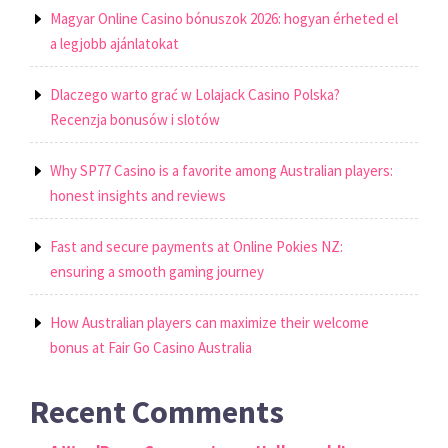
Magyar Online Casino bónuszok 2026: hogyan érheted el
a legjobb ajánlatokat
Dlaczego warto grać w Lolajack Casino Polska?
Recenzja bonusów i slotów
Why SP77 Casino is a favorite among Australian players:
honest insights and reviews
Fast and secure payments at Online Pokies NZ:
ensuring a smooth gaming journey
How Australian players can maximize their welcome
bonus at Fair Go Casino Australia
Recent Comments