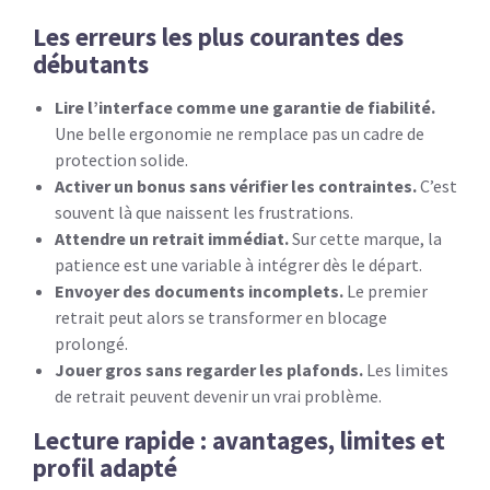
Les erreurs les plus courantes des
débutants
Lire l’interface comme une garantie de fiabilité.
Une belle ergonomie ne remplace pas un cadre de
protection solide.
Activer un bonus sans vérifier les contraintes.
C’est
souvent là que naissent les frustrations.
Attendre un retrait immédiat.
Sur cette marque, la
patience est une variable à intégrer dès le départ.
Envoyer des documents incomplets.
Le premier
retrait peut alors se transformer en blocage
prolongé.
Jouer gros sans regarder les plafonds.
Les limites
de retrait peuvent devenir un vrai problème.
Lecture rapide : avantages, limites et
profil adapté