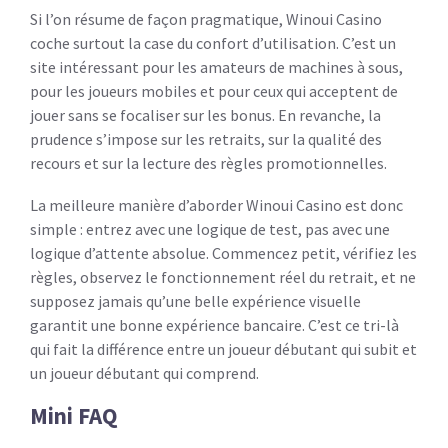
Si l’on résume de façon pragmatique, Winoui Casino
coche surtout la case du confort d’utilisation. C’est un
site intéressant pour les amateurs de machines à sous,
pour les joueurs mobiles et pour ceux qui acceptent de
jouer sans se focaliser sur les bonus. En revanche, la
prudence s’impose sur les retraits, sur la qualité des
recours et sur la lecture des règles promotionnelles.
La meilleure manière d’aborder Winoui Casino est donc
simple : entrez avec une logique de test, pas avec une
logique d’attente absolue. Commencez petit, vérifiez les
règles, observez le fonctionnement réel du retrait, et ne
supposez jamais qu’une belle expérience visuelle
garantit une bonne expérience bancaire. C’est ce tri-là
qui fait la différence entre un joueur débutant qui subit et
un joueur débutant qui comprend.
Mini FAQ