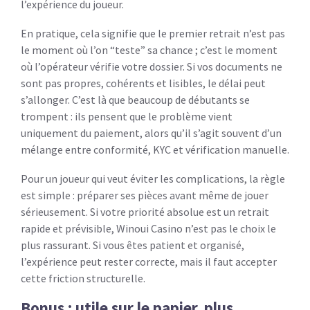
l’expérience du joueur.
En pratique, cela signifie que le premier retrait n’est pas
le moment où l’on “teste” sa chance ; c’est le moment
où l’opérateur vérifie votre dossier. Si vos documents ne
sont pas propres, cohérents et lisibles, le délai peut
s’allonger. C’est là que beaucoup de débutants se
trompent : ils pensent que le problème vient
uniquement du paiement, alors qu’il s’agit souvent d’un
mélange entre conformité, KYC et vérification manuelle.
Pour un joueur qui veut éviter les complications, la règle
est simple : préparer ses pièces avant même de jouer
sérieusement. Si votre priorité absolue est un retrait
rapide et prévisible, Winoui Casino n’est pas le choix le
plus rassurant. Si vous êtes patient et organisé,
l’expérience peut rester correcte, mais il faut accepter
cette friction structurelle.
Bonus : utile sur le papier, plus