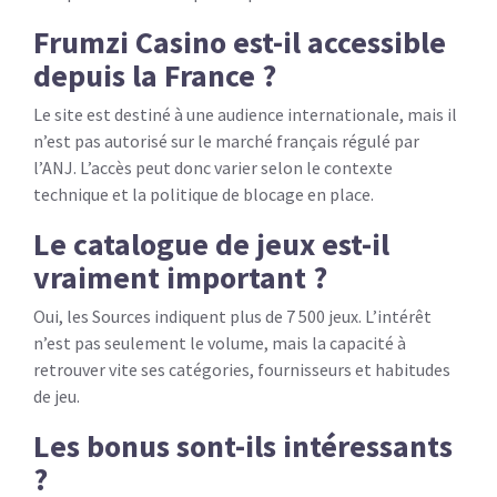
Frumzi Casino est-il accessible
depuis la France ?
Le site est destiné à une audience internationale, mais il
n’est pas autorisé sur le marché français régulé par
l’ANJ. L’accès peut donc varier selon le contexte
technique et la politique de blocage en place.
Le catalogue de jeux est-il
vraiment important ?
Oui, les Sources indiquent plus de 7 500 jeux. L’intérêt
n’est pas seulement le volume, mais la capacité à
retrouver vite ses catégories, fournisseurs et habitudes
de jeu.
Les bonus sont-ils intéressants
?