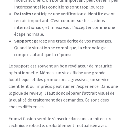
montant offert. Un bonus important peut devenir peu
intéressant si les conditions sont trop lourdes.
Retraits :
anticipez une vérification d’identité avant
retrait important. C’est courant sur les casinos
internationaux, et mieux vaut l’accepter comme une
étape normale.
Support :
gardez une trace écrite de vos messages.
Quand la situation se complique, la chronologie
compte autant que la réponse.
Le support est souvent un bon révélateur de maturité
opérationnelle. Même si un site affiche une grande
ludothèque et des promotions agressives, un service
client lent ou imprécis peut ruiner l’expérience. Dans une
logique de review, il faut donc séparer l’attrait visuel de
la qualité de traitement des demandes. Ce sont deux
choses différentes.
Frumzi Casino semble s’inscrire dans une architecture
technique robuste, probablement mutualisée avec