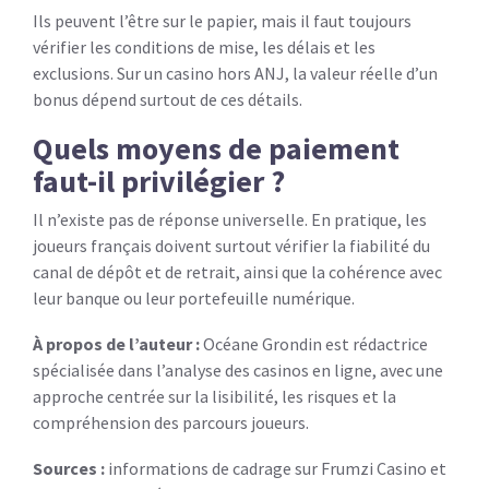
Ils peuvent l’être sur le papier, mais il faut toujours
vérifier les conditions de mise, les délais et les
exclusions. Sur un casino hors ANJ, la valeur réelle d’un
bonus dépend surtout de ces détails.
Quels moyens de paiement
faut-il privilégier ?
Il n’existe pas de réponse universelle. En pratique, les
joueurs français doivent surtout vérifier la fiabilité du
canal de dépôt et de retrait, ainsi que la cohérence avec
leur banque ou leur portefeuille numérique.
À propos de l’auteur :
Océane Grondin est rédactrice
spécialisée dans l’analyse des casinos en ligne, avec une
approche centrée sur la lisibilité, les risques et la
compréhension des parcours joueurs.
Sources :
informations de cadrage sur Frumzi Casino et