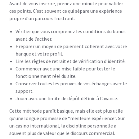
Avant de vous inscrire, prenez une minute pour valider
ces points. C’est souvent ce qui sépare une expérience
propre d’un parcours frustrant.
Vérifier que vous comprenez les conditions du bonus
avant de l’activer.
Préparer un moyen de paiement cohérent avec votre
banque et votre profil.
Lire les règles de retrait et de vérification d’identité.
Commencer avec une mise faible pour tester le
fonctionnement réel du site.
Conserver toutes les preuves de vos échanges avec le
support.
Jouer avec une limite de dépôt définie à l’avance.
Cette méthode paraît basique, mais elle est plus utile
qu’une longue promesse de “meilleure expérience”. Sur
un casino international, la discipline personnelle a
souvent plus de valeur que le discours commercial.