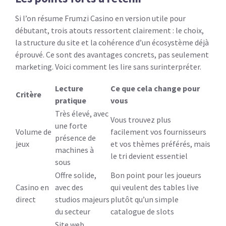
Si l’on résume Frumzi Casino en version utile pour
débutant, trois atouts ressortent clairement : le choix,
la structure du site et la cohérence d’un écosystème déjà
éprouvé. Ce sont des avantages concrets, pas seulement
marketing. Voici comment les lire sans surinterpréter.
Lecture
Ce que cela change pour
Critère
pratique
vous
Très élevé, avec
Vous trouvez plus
une forte
Volume de
facilement vos fournisseurs
présence de
jeux
et vos thèmes préférés, mais
machines à
le tri devient essentiel
sous
Offre solide,
Bon point pour les joueurs
Casino en
avec des
qui veulent des tables live
direct
studios majeurs
plutôt qu’un simple
du secteur
catalogue de slots
Site web