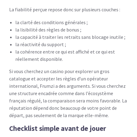
La fiabilité perçue repose donc sur plusieurs couches :
la clarté des conditions générales ;
la lisibilité des règles de bonus ;
la capacité à traiter les retraits sans blocage inutile ;
la réactivité du support ;
la cohérence entre ce qui est affiché et ce qui est
réellement disponible.
Si vous cherchez un casino pour explorer un gros
catalogue et accepter les règles d’un opérateur
international, Frumzi a des arguments. Si vous cherchez
une structure encadrée comme dans l’écosystème
français régulé, la comparaison sera moins favorable. La
réputation dépend donc beaucoup de votre point de
départ, pas seulement de la marque elle-même.
Checklist simple avant de jouer